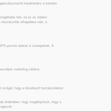
gészőazonosító karakterlánc a kéretlen
olgáltatás felé, ha ez az oldalon
 A hozzászólás elfogadása után, a
n GPS pozíció adatok is szerepelnek. A
asználjuk marketing célokra.
at szolgál, hogy a következő hozzászóláskor
annak érdekében, hogy megállapítsuk, hogy a
öngészőt.