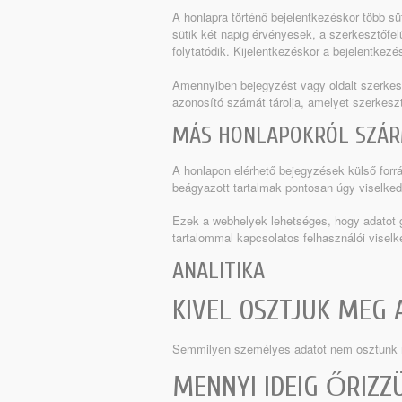
A honlapra történő bejelentkezéskor több süt
sütik két napig érvényesek, a szerkesztőfelü
folytatódik. Kijelentkezéskor a bejelentkezés
Amennyiben bejegyzést vagy oldalt szerkesz
azonosító számát tárolja, amelyet szerkesz
MÁS HONLAPOKRÓL SZÁR
A honlapon elérhető bejegyzések külső forr
beágyazott tartalmak pontosan úgy viselke
Ezek a webhelyek lehetséges, hogy adatot gy
tartalommal kapcsolatos felhasználói viselk
ANALITIKA
KIVEL OSZTJUK MEG 
Semmilyen személyes adatot nem osztunk 
MENNYI IDEIG ŐRIZZ