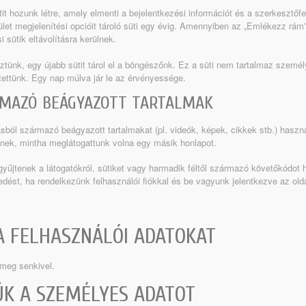
it hozunk létre, amely elmenti a bejelentkezési információt és a szerkesztőfel
let megjelenítési opcióit tároló süti egy évig. Amennyiben az „Emlékezz rám” 
i sütik eltávolításra kerülnek.
tünk, egy újabb sütit tárol el a böngészőnk. Ez a süti nem tartalmaz szemé
tettünk. Egy nap múlva jár le az érvényessége.
MAZÓ BEÁGYAZOTT TARTALMAK
ásból származó beágyazott tartalmakat (pl. videók, képek, cikkek stb.) haszn
dnek, mintha meglátogattunk volna egy másik honlapot.
űjtenek a látogatókról, sütiket vagy harmadik féltől származó követőkódot h
edést, ha rendelkezünk felhasználói fiókkal és be vagyunk jelentkezve az olda
A FELHASZNÁLÓI ADATOKAT
meg senkivel.
ÜK A SZEMÉLYES ADATOT