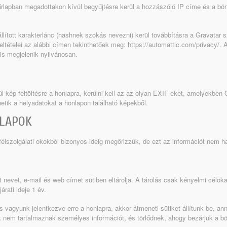
rlapban megadottakon kívül begyűjtésre kerül a hozzászóló IP címe és a bön
llított karakterlánc (hashnek szokás nevezni) kerül továbbításra a Gravatar sz
eltételei az alábbi címen tekinthetőek meg: https://automattic.com/privacy/.
is megjelenik nyilvánosan.
rül kép feltöltésre a honlapra, kerülni kell az az olyan EXIF-eket, amelyekbe
rhetik a helyadatokat a honlapon található képekből.
RLAPOK
élszolgálati okokból bizonyos ideig megőrizzük, de ezt az információt nem h
 nevet, e-mail és web címet sütiben eltárolja. A tárolás csak kényelmi célok
árati ideje 1 év.
is vagyunk jelentkezve erre a honlapra, akkor átmeneti sütiket állítunk be, 
ik nem tartalmaznak személyes információt, és törlődnek, ahogy bezárjuk a b