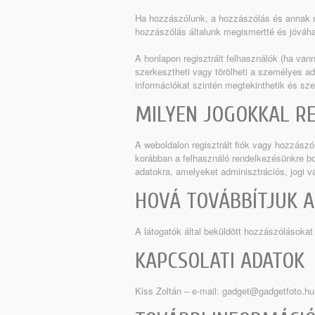
Ha hozzászólunk, a hozzászólás és annak 
hozzászólás általunk megismertté és jóváhag
A honlapon regisztrált felhasználók (ha vann
szerkesztheti vagy törölheti a személyes ad
információkat szintén megtekinthetik és sze
MILYEN JOGOKKAL RE
A weboldalon regisztrált fiók vagy hozzászó
korábban a felhasználó rendelkezésünkre b
adatokra, amelyeket adminisztrációs, jogi 
HOVÁ TOVÁBBÍTJUK A
A látogatók által beküldött hozzászólásokat
KAPCSOLATI ADATOK
Kiss Zoltán – e-mail: gadget@gadgetfoto.hu