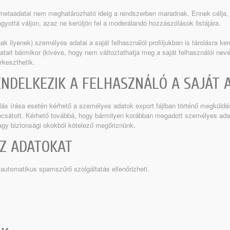
metaadatai nem meghatározható ideig a rendszerben maradnak. Ennek célja,
yottá váljon, azaz ne kerüljön fel a moderálandó hozzászólások listájára.
ak ilyenek) személyes adatai a saját felhasználói profiljukban is tárolásra ke
atait bármikor (kivéve, hogy nem változtathatja meg a saját felhasználói nev
rkeszthetik.
NDELKEZIK A FELHASZNÁLÓ A SAJÁT 
lás írása esetén kérhető a személyes adatok export fájlban történő megküldé
ocsátott. Kérhető továbbá, hogy bármilyen korábban megadott személyes adat
vagy biztonsági okokból kötelező megőriznünk.
Z ADATOKAT
 automatikus spamszűrő szolgáltatás ellenőrizheti.