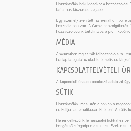
Hozzászólás beküldésekor a hozzászólási ű
tartalmak kiszűrése céljából.
Egy személytelenített, az e-mail címből előá
használatban van. A Gravatar szolgáltatás f
hozzászólásunk tartalma és a profil képünk 
MÉDIA
Amennyiben regisztrált felhasználó által ke
honlap látogatói ezeket letölthetik és kinye
KAPCSOLATFELVÉTELI Ű
A kapcsolati űrlapon beérkező adatokat ügyf
SÜTIK
Hozzászólás írása után a honlap a megadott
ne kelljen automatikusan kitölteni. A sütik lej
Ha rendelkezünk felhasználói fiókkal és be 
böngésző elfogadja-e a sütiket. Ezek a süt