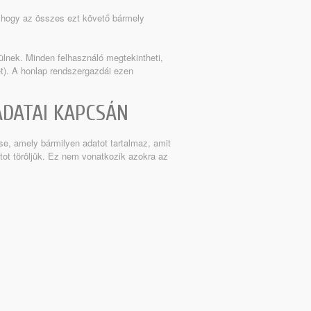
 hogy az összes ezt követő bármely
rülnek. Minden felhasználó megtekintheti,
ét). A honlap rendszergazdái ezen
ADATAI KAPCSÁN
se, amely bármilyen adatot tartalmaz, amit
ot töröljük. Ez nem vonatkozik azokra az