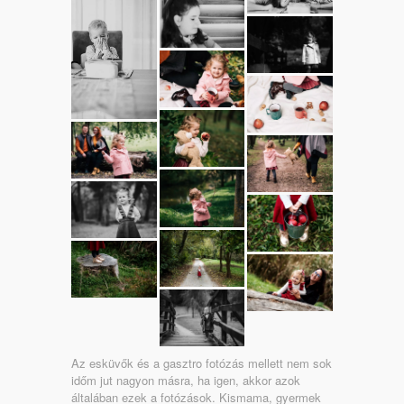
Az esküvők és a gasztro fotózás mellett nem sok
időm jut nagyon másra, ha igen, akkor azok
általában ezek a fotózások. Kismama, gyermek