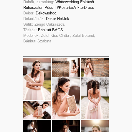
Ruhák, szmoking:
Whitewedding Esküvői
Ruhaszalon Pécs
I
#KozaricsViktorDress
Dekor:
Dekowishco.
Dekortáblák:
Dekor Nektek
Sütik: Zengö Cukrászda
Táskák:
Bánkuti BAGS
Modellek: Zelei-Kiss Cintia , Zelei Botond,
Bánkuti Szabina