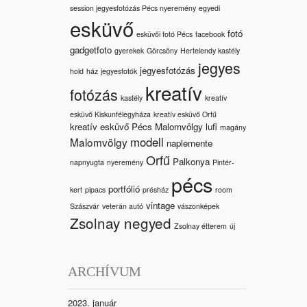
session jegyesfotózás Pécs nyeremény
egyedi
esküvő
fotó
esküvői fotó Pécs
facebook
gadgetfoto
gyerekek
Görcsöny
Hertelendy kastély
jegyes
jegyesfotózás
hold
ház
jegyesfotók
kreatív
fotózás
kastély
kreatív
esküvő Kiskunfélegyháza
kreatív esküvő Orfű
kreatív esküvő Pécs Malomvölgy
lufi
magány
modell
Malomvölgy
naplemente
Orfű
Palkonya
napnyugta
nyeremény
Pintér-
pécs
portfólió
kert
pipacs
présház
room
vintage
Szászvár
veterán autó
vászonképek
Zsolnay negyed
Zsolnay étterem
új
ARCHÍVUM
2023. január