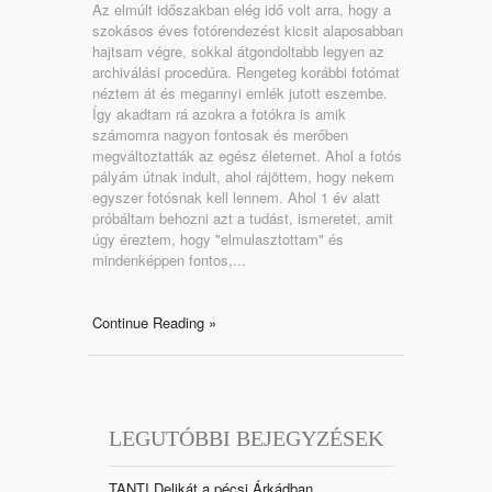
Az elmúlt időszakban elég idő volt arra, hogy a
szokásos éves fotórendezést kicsit alaposabban
hajtsam végre, sokkal átgondoltabb legyen az
archiválási procedúra. Rengeteg korábbi fotómat
néztem át és megannyi emlék jutott eszembe.
Így akadtam rá azokra a fotókra is amik
számomra nagyon fontosak és merőben
megváltoztatták az egész életemet. Ahol a fotós
pályám útnak indult, ahol rájöttem, hogy nekem
egyszer fotósnak kell lennem. Ahol 1 év alatt
próbáltam behozni azt a tudást, ismeretet, amit
úgy éreztem, hogy "elmulasztottam" és
mindenképpen fontos,...
Continue Reading »
LEGUTÓBBI BEJEGYZÉSEK
TANTI Delikát a pécsi Árkádban