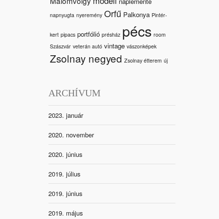
modell
Malomvölgy
naplemente
Orfű
Palkonya
napnyugta
nyeremény
Pintér-
pécs
portfólió
kert
pipacs
présház
room
vintage
Szászvár
veterán autó
vászonképek
Zsolnay negyed
Zsolnay étterem
új
ARCHÍVUM
2023. január
2020. november
2020. június
2019. július
2019. június
2019. május