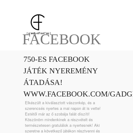
FACEBOOK
750-ES FACEBOOK
JÁTÉK NYEREMÉNY
ÁTADÁSA!
WWW.FACEBOOK.COM/GADG
Elkészült a kiválasztott vászonkép, és a
szerencsés nyertes a mai napon át is vette!
Estétől már az ő szobája falát díszíti!
Köszönöm mindenkinek a részvételt és
természetesen gratulálok a nyertesnek! Aki
szeretne a következő játékon résztvenni és