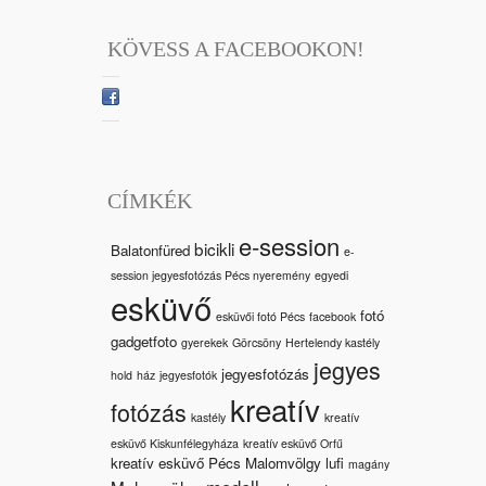
KÖVESS A FACEBOOKON!
CÍMKÉK
e-session
bicikli
Balatonfüred
e-
session jegyesfotózás Pécs nyeremény
egyedi
esküvő
fotó
esküvői fotó Pécs
facebook
gadgetfoto
gyerekek
Görcsöny
Hertelendy kastély
jegyes
jegyesfotózás
hold
ház
jegyesfotók
kreatív
fotózás
kastély
kreatív
esküvő Kiskunfélegyháza
kreatív esküvő Orfű
kreatív esküvő Pécs Malomvölgy
lufi
magány