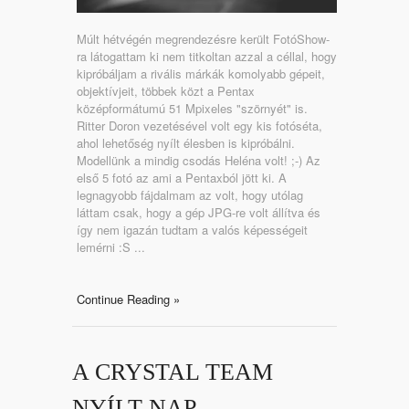
Múlt hétvégén megrendezésre került FotóShow-
ra látogattam ki nem titkoltan azzal a céllal, hogy
kipróbáljam a rivális márkák komolyabb gépeit,
objektívjeit, többek közt a Pentax
középformátumú 51 Mpixeles "szörnyét" is.
Ritter Doron vezetésével volt egy kis fotóséta,
ahol lehetőség nyílt élesben is kipróbálni.
Modellünk a mindig csodás Heléna volt! ;-) Az
első 5 fotó az ami a Pentaxból jött ki. A
legnagyobb fájdalmam az volt, hogy utólag
láttam csak, hogy a gép JPG-re volt állítva és
így nem igazán tudtam a valós képességeit
lemérni :S ...
Continue Reading »
A CRYSTAL TEAM
NYÍLT NAP