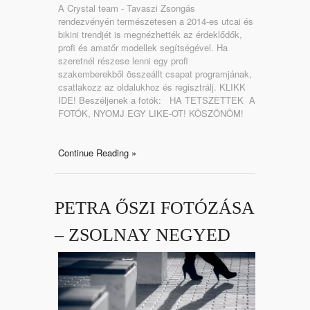
A Crystal team - Tavaszi Zsongás
rendezvényén természetesen a 2014-es utcai és
bikini trendjét is megnézhették az érdeklődők,
profi és amatőr modellek segítségével. Ha
szeretnél részese lenni egy profi
szakemberekből összeállt csapat programjának,
csatlakozz az oldalukhoz és regisztrálj. KLIKK
IDE! Beszéljenek a fotók: HA TETSZETTEK A
FOTÓK, NYOMJ EGY LIKE-OT! KÖSZÖNÖM!
Continue Reading »
PETRA ŐSZI FOTÓZÁSA
– ZSOLNAY NEGYED