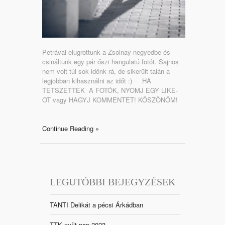
Petrával elugrottunk a Zsolnay negyedbe és
csináltunk egy pár őszi hangulatú fotót. Sajnos
nem volt túl sok időnk rá, de sikerült talán a
legjobban kihasználni az időt :) HA
TETSZETTEK A FOTÓK, NYOMJ EGY LIKE-
OT vagy HAGYJ KOMMENTET! KÖSZÖNÖM!
Continue Reading »
LEGUTÓBBI BEJEGYZÉSEK
TANTI Delikát a pécsi Árkádban
TTK nyílt nap 2023