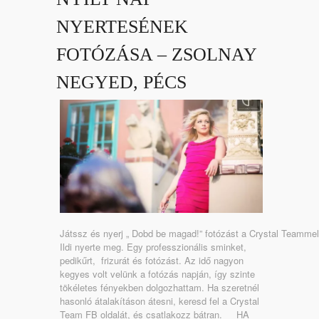
NYERTESÉNEK
FOTÓZÁSA – ZSOLNAY
NEGYED, PÉCS
Játssz és nyerj „ Dobd be magad!” fotózást a Crystal Teammel!
Ildi nyerte meg. Egy professzionális sminket,
pedikűrt, frizurát és fotózást. Az idő nagyon
kegyes volt velünk a fotózás napján, így szinte
tökéletes fényekben dolgozhattam. Ha szeretnél
hasonló átalakításon átesni, keresd fel a Crystal
Team FB oldalát, és csatlakozz bátran. HA