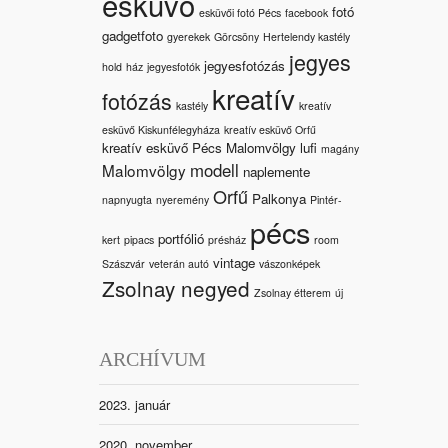
esküvő
fotó
esküvői fotó Pécs
facebook
gadgetfoto
gyerekek
Görcsöny
Hertelendy kastély
jegyes
jegyesfotózás
hold
ház
jegyesfotók
kreatív
fotózás
kastély
kreatív
esküvő Kiskunfélegyháza
kreatív esküvő Orfű
kreatív esküvő Pécs Malomvölgy
lufi
magány
modell
Malomvölgy
naplemente
Orfű
Palkonya
napnyugta
nyeremény
Pintér-
pécs
portfólió
kert
pipacs
présház
room
vintage
Szászvár
veterán autó
vászonképek
Zsolnay negyed
Zsolnay étterem
új
ARCHÍVUM
2023. január
2020. november