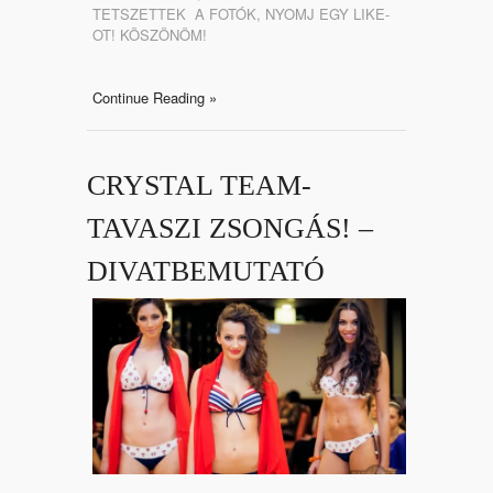
TETSZETTEK A FOTÓK, NYOMJ EGY LIKE-
OT! KÖSZÖNÖM!
Continue Reading »
CRYSTAL TEAM-
TAVASZI ZSONGÁS! –
DIVATBEMUTATÓ