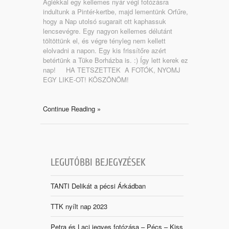
Ágiékkal egy kellemes nyár végi fotózásra
indultunk a Pintér-kertbe, majd lementünk Orfűre,
hogy a Nap utolsó sugarait ott kaphassuk
lencsevégre. Egy nagyon kellemes délutánt
töltöttünk el, és végre tényleg nem kellett
elolvadni a napon. Egy kis frissítőre azért
betértünk a Tüke Borházba is. :) Így lett kerek ez
nap! HA TETSZETTEK A FOTÓK, NYOMJ
EGY LIKE-OT! KÖSZÖNÖM!
Continue Reading »
LEGUTÓBBI BEJEGYZÉSEK
TANTI Delikát a pécsi Árkádban
TTK nyílt nap 2023
Petra és Laci jegyes fotózása – Pécs – Kiss