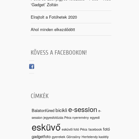
‘Gadget’ Zoltán
Elrajtolt a Fotóhetek 2020
Ahol minden elkezdődött
KÖVESS A FACEBOOKON!
CÍMKÉK
e-session
bicikli
Balatonfüred
e-
session jegyesfotózás Pécs nyeremény
egyedi
esküvő
fotó
esküvői fotó Pécs
facebook
gadgetfoto
gyerekek
Görcsöny
Hertelendy kastély