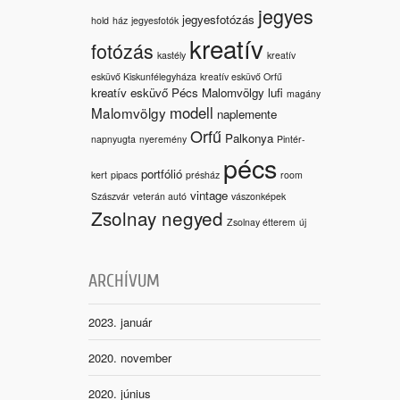
jegyes
jegyesfotózás
hold
ház
jegyesfotók
kreatív
fotózás
kastély
kreatív
esküvő Kiskunfélegyháza
kreatív esküvő Orfű
kreatív esküvő Pécs Malomvölgy
lufi
magány
modell
Malomvölgy
naplemente
Orfű
Palkonya
napnyugta
nyeremény
Pintér-
pécs
portfólió
kert
pipacs
présház
room
vintage
Szászvár
veterán autó
vászonképek
Zsolnay negyed
Zsolnay étterem
új
ARCHÍVUM
2023. január
2020. november
2020. június