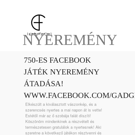
NYEREMÉNY
750-ES FACEBOOK
JÁTÉK NYEREMÉNY
ÁTADÁSA!
WWW.FACEBOOK.COM/GADG
Elkészült a kiválasztott vászonkép, és a
szerencsés nyertes a mai napon át is vette!
Estétől már az ő szobája falát díszíti!
Köszönöm mindenkinek a részvételt és
természetesen gratulálok a nyertesnek! Aki
szeretne a következő játékon résztvenni és