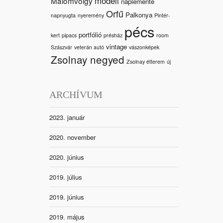
modell
Malomvölgy
naplemente
Orfű
Palkonya
napnyugta
nyeremény
Pintér-
pécs
portfólió
kert
pipacs
présház
room
vintage
Szászvár
veterán autó
vászonképek
Zsolnay negyed
Zsolnay étterem
új
ARCHÍVUM
2023. január
2020. november
2020. június
2019. július
2019. június
2019. május