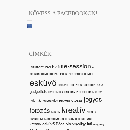
KÖVESS A FACEBOOKON!
CÍMKÉK
e-session
bicikli
Balatonfüred
e-
session jegyesfotózás Pécs nyeremény
egyedi
esküvő
fotó
esküvői fotó Pécs
facebook
gadgetfoto
gyerekek
Görcsöny
Hertelendy kastély
jegyes
jegyesfotózás
hold
ház
jegyesfotók
kreatív
fotózás
kastély
kreatív
esküvő Kiskunfélegyháza
kreatív esküvő Orfű
kreatív esküvő Pécs Malomvölgy
lufi
magány