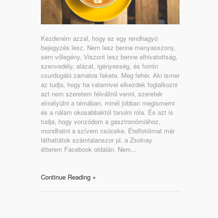
Kezdeném azzal, hogy ez egy rendhagyó
bejegyzés lesz. Nem lesz benne menyasszony,
sem vőlegény. Viszont lesz benne elhivatottság,
szenvedély, alázat, igényesség, és forrón
csurdogáló zamatos fekete. Meg fehér. Aki ismer
az tudja, hogy ha valamivel elkezdek foglalkozni
azt nem szeretem félvállról venni, szeretek
elmélyülni a témában, minél jobban megismerni
és a nálam okosabbaktól tanulni róla. És azt is
tudja, hogy vonzódom a gasztronómiához,
mondhatni a szívem csücske. Ételfotóimat már
láthattátok számtalanszor pl. a Zsolnay
étterem Facebook oldalán. Nem...
Continue Reading »