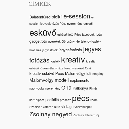
CÍMKÉK
e-session
bicikli
Balatonfüred
e-
session jegyesfotózás Pécs nyeremény
egyedi
esküvő
fotó
esküvői fotó Pécs
facebook
gadgetfoto
gyerekek
Görcsöny
Hertelendy kastély
jegyes
jegyesfotózás
hold
ház
jegyesfotók
kreatív
fotózás
kastély
kreatív
esküvő Kiskunfélegyháza
kreatív esküvő Orfű
kreatív esküvő Pécs Malomvölgy
lufi
magány
modell
Malomvölgy
naplemente
Orfű
Palkonya
napnyugta
nyeremény
Pintér-
pécs
portfólió
kert
pipacs
présház
room
vintage
Szászvár
veterán autó
vászonképek
Zsolnay negyed
Zsolnay étterem
új