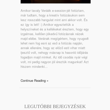
Amikor tavaly Veráék e-session-jét fotóztam,
már tudtam, hogy a kreatív fotózásukon sem
lesz rosszabb hangulat mint ami akkor volt. És
ez így is lett! :) Amikor egyeztettük a
helyszíneket és a kellékeket éreztem, hogy egy
izgalmas, kellően jókedvű fotózásnak nézek
majd elébe. Verának megígértem, hogy nyugodt
lehet nem fog esni az eső a fotózás napján,
annak ellenére, hogy az előző esti vihar miatt
ijesztő volt, nehogy másnap is hasonló időjárás
fogadjon majd minket. Az idő csodás nyár végi
volt, mi pedig nagyon jól éreztük magunkat! Azt
hiszem mindenki...
Continue Reading »
LEGUTÓBBI BEJEGYZÉSEK