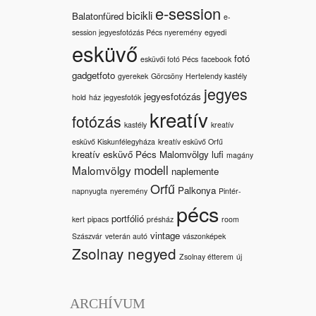
e-session
bicikli
Balatonfüred
e-
session jegyesfotózás Pécs nyeremény
egyedi
esküvő
fotó
esküvői fotó Pécs
facebook
gadgetfoto
gyerekek
Görcsöny
Hertelendy kastély
jegyes
jegyesfotózás
hold
ház
jegyesfotók
kreatív
fotózás
kastély
kreatív
esküvő Kiskunfélegyháza
kreatív esküvő Orfű
kreatív esküvő Pécs Malomvölgy
lufi
magány
modell
Malomvölgy
naplemente
Orfű
Palkonya
napnyugta
nyeremény
Pintér-
pécs
portfólió
kert
pipacs
présház
room
vintage
Szászvár
veterán autó
vászonképek
Zsolnay negyed
Zsolnay étterem
új
ARCHÍVUM