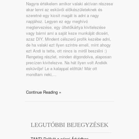
Nagyra értékelem amikor valaki aktívan részese
akar lenni az esküvői előkészületeknek és
szeretné egy kicsit magát is adni a nagy
napjához. Legyen ez egy meghívó
megtervezése, egy ültetőkártya kivitelezése
vagy bármi ami a saját keze munkáját dicséri,
azaz DIY. Mindent célszerű profik kezébe adni,
de ha valaki ezt ilyen szintre emeli, mint ahogy
ezt Andi is tette, ott nincs is miről beszélni :)
Rengeteg részlet, minden átgondolva, alaposan
precízen kivitelezve. Na hát ilyen volt Andiék
esküvője! Le a kalappal előttük! Már ott
mondtam neki,...
Continue Reading »
LEGUTÓBBI BEJEGYZÉSEK
TANTI Delikát a pécsi Árkádban