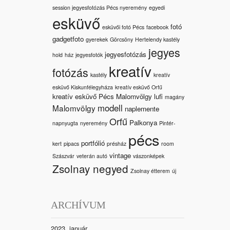
session jegyesfotózás Pécs nyeremény
egyedi
esküvő
fotó
esküvői fotó Pécs
facebook
gadgetfoto
gyerekek
Görcsöny
Hertelendy kastély
jegyes
jegyesfotózás
hold
ház
jegyesfotók
kreatív
fotózás
kastély
kreatív
esküvő Kiskunfélegyháza
kreatív esküvő Orfű
kreatív esküvő Pécs Malomvölgy
lufi
magány
modell
Malomvölgy
naplemente
Orfű
Palkonya
napnyugta
nyeremény
Pintér-
pécs
portfólió
kert
pipacs
présház
room
vintage
Szászvár
veterán autó
vászonképek
Zsolnay negyed
Zsolnay étterem
új
ARCHÍVUM
2023. január