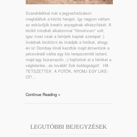
Szandráékkal már a jegyesfotózáson
megtaláltuk a közös hangot, így nagyon vártam
az esküvőjük kreatív anyagának elkészítését. A
bicikli mindkét alkalommal "főmotívum" volt,
igaz most csak a felnijeik kaptak szerepet :)
Imádnak biciklizni és imádják a fotókat, ahogy
én is! Dombay-tónál kezdtük majd átmentünk a
pécsváradi várba egy kis terepszemlét tartani,
majd egy búzamezőn ;-) hajítottuk el a felniket a
végtelenbe...és tovább! Sok boldogságot! HA
TETSZETTEK A FOTÓK, NYOMJ EGY LIKE-
OT!...
Continue Reading »
LEGUTÓBBI BEJEGYZÉSEK