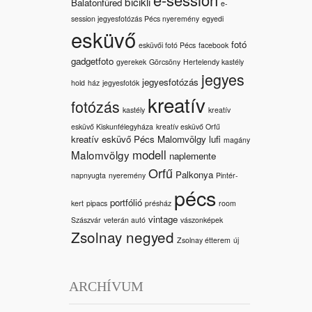
bicikli
Balatonfüred
e-
session jegyesfotózás Pécs nyeremény
egyedi
esküvő
fotó
esküvői fotó Pécs
facebook
gadgetfoto
gyerekek
Görcsöny
Hertelendy kastély
jegyes
jegyesfotózás
hold
ház
jegyesfotók
kreatív
fotózás
kastély
kreatív
esküvő Kiskunfélegyháza
kreatív esküvő Orfű
kreatív esküvő Pécs Malomvölgy
lufi
magány
modell
Malomvölgy
naplemente
Orfű
Palkonya
napnyugta
nyeremény
Pintér-
pécs
portfólió
kert
pipacs
présház
room
vintage
Szászvár
veterán autó
vászonképek
Zsolnay negyed
Zsolnay étterem
új
ARCHÍVUM