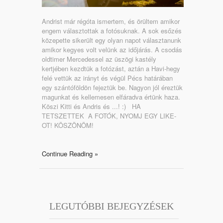
Andrist már régóta ismertem, és örültem amikor
engem választottak a fotósuknak. A sok esőzés
közepette sikerült egy olyan napot választanunk
amikor kegyes volt velünk az időjárás. A csodás
oldtimer Mercedessel az üszögi kastély
kertjében kezdtük a fotózást, aztán a Havi-hegy
felé vettük az irányt és végül Pécs határában
egy szántóföldön fejeztük be. Nagyon jól éreztük
magunkat és kellemesen elfáradva értünk haza.
Köszi Kitti és Andris és ...! :) HA
TETSZETTEK A FOTÓK, NYOMJ EGY LIKE-
OT! KÖSZÖNÖM!
Continue Reading »
LEGUTÓBBI BEJEGYZÉSEK