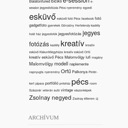
bicikli
Balatonfüred
e-
session jegyesfotózás Pécs nyeremény
egyedi
esküvő
fotó
esküvői fotó Pécs
facebook
gadgetfoto
gyerekek
Görcsöny
Hertelendy kastély
jegyes
jegyesfotózás
hold
ház
jegyesfotók
kreatív
fotózás
kastély
kreatív
esküvő Kiskunfélegyháza
kreatív esküvő Orfű
kreatív esküvő Pécs Malomvölgy
lufi
magány
modell
Malomvölgy
naplemente
Orfű
Palkonya
napnyugta
nyeremény
Pintér-
pécs
portfólió
kert
pipacs
présház
room
vintage
Szászvár
veterán autó
vászonképek
Zsolnay negyed
Zsolnay étterem
új
ARCHÍVUM