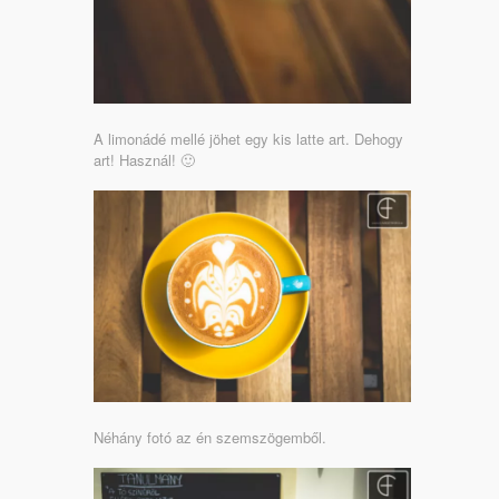
A limonádé mellé jöhet egy kis latte art. Dehogy
art! Használ! 🙂
Néhány fotó az én szemszögemből.