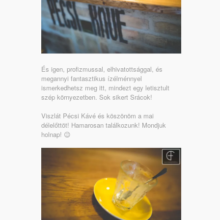
És igen, profizmussal, elhivatottsággal, és
megannyi fantasztikus ízélménnyel
ismerkedhetsz meg itt, mindezt egy letisztult
szép környezetben. Sok sikert Srácok!
Viszlát Pécsi Kávé és köszönöm a mai
délelőttöt! Hamarosan találkozunk! Mondjuk
holnap! 😉