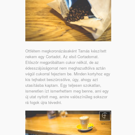
Ottlétem megkoronázásaként Tamás készített
nekem egy Cortadot. Az első Cortadomat.
Először megpróbáltam cukor nélkül, de az
édesszájúságomat nem meghazudtólva aztán
végül cukorral fejeztem be. Minden kortyhoz egy
kis tejhabot beszürcsölve, úgy, ahogy azt
utasításba kaptam. Egy teljesen szokatlan,
ismeretlen ízt ismerhettem meg benne, ami egy
új utat nyitott meg, amire valószínűleg sokszor
rá fogok újra tévedni.