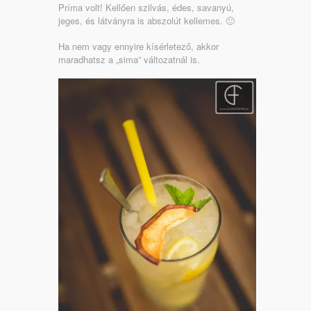
Príma volt! Kellően szilvás, édes, savanyú,
jeges, és látványra is abszolút kellemes. 🙂
Ha nem vagy ennyire kísérletező, akkor
maradhatsz a „sima” változatnál is.