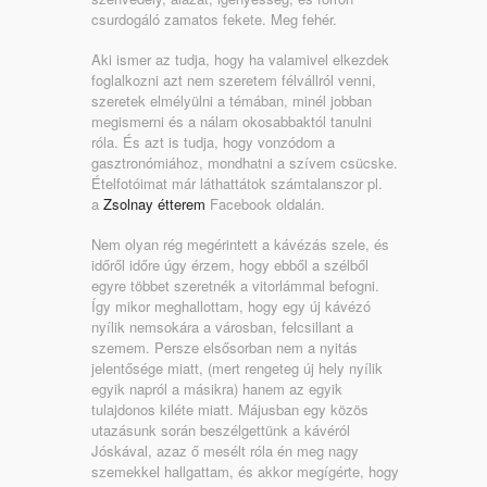
csurdogáló zamatos fekete. Meg fehér.
Aki ismer az tudja, hogy ha valamivel elkezdek
foglalkozni azt nem szeretem félvállról venni,
szeretek elmélyülni a témában, minél jobban
megismerni és a nálam okosabbaktól tanulni
róla. És azt is tudja, hogy vonzódom a
gasztronómiához, mondhatni a szívem csücske.
Ételfotóimat már láthattátok számtalanszor pl.
a
Zsolnay étterem
Facebook oldalán.
Nem olyan rég megérintett a kávézás szele, és
időről időre úgy érzem, hogy ebből a szélből
egyre többet szeretnék a vitorlámmal befogni.
Így mikor meghallottam, hogy egy új kávézó
nyílik nemsokára a városban, felcsillant a
szemem. Persze elsősorban nem a nyitás
jelentősége miatt, (mert rengeteg új hely nyílik
egyik napról a másikra) hanem az egyik
tulajdonos kiléte miatt. Májusban egy közös
utazásunk során beszélgettünk a kávéról
Jóskával, azaz ő mesélt róla én meg nagy
szemekkel hallgattam, és akkor megígérte, hogy