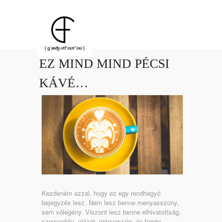
EZ MIND MIND PÉCSI
KÁVÉ…
Kezdeném azzal, hogy ez egy rendhagyó
bejegyzés lesz. Nem lesz benne menyasszony,
sem vőlegény. Viszont lesz benne elhivatottság,
szenvedély, alázat, igényesség, és forrón