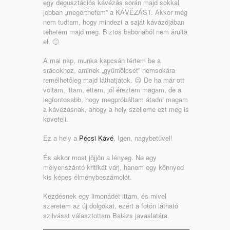
egy degusztációs kávézás során majd sokkal
jobban „megérthetem” a KÁVÉZÁST. Akkor még
nem tudtam, hogy mindezt a saját kávázójában
tehetem majd meg. Biztos babonából nem árulta
el. 🙂
A mai nap, munka kapcsán tértem be a
srácokhoz, aminek „gyümölcsét” nemsokára
remélhetőleg majd láthatjátok. 😉 De ha már ott
voltam, ittam, ettem, jól éreztem magam, de a
legfontosabb, hogy megpróbáltam átadni magam
a kávézásnak, ahogy a hely szelleme ezt meg is
követeli.
Ez a hely a
Pécsi Kávé
. Igen, nagybetűvel!
És akkor most jöjjön a lényeg. Ne egy
mélyenszántó kritikát várj, hanem egy könnyed
kis képes élménybeszámolót.
Kezdésnek egy limonádét ittam, és mivel
szeretem az új dolgokat, ezért a fotón látható
szilvásat választottam Balázs javaslatára.