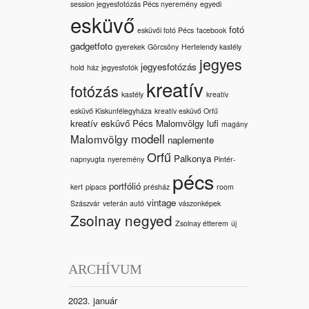
session jegyesfotózás Pécs nyeremény
egyedi
esküvő
fotó
esküvői fotó Pécs
facebook
gadgetfoto
gyerekek
Görcsöny
Hertelendy kastély
jegyes
jegyesfotózás
hold
ház
jegyesfotók
kreatív
fotózás
kastély
kreatív
esküvő Kiskunfélegyháza
kreatív esküvő Orfű
kreatív esküvő Pécs Malomvölgy
lufi
magány
modell
Malomvölgy
naplemente
Orfű
Palkonya
napnyugta
nyeremény
Pintér-
pécs
portfólió
kert
pipacs
présház
room
vintage
Szászvár
veterán autó
vászonképek
Zsolnay negyed
Zsolnay étterem
új
ARCHÍVUM
2023. január