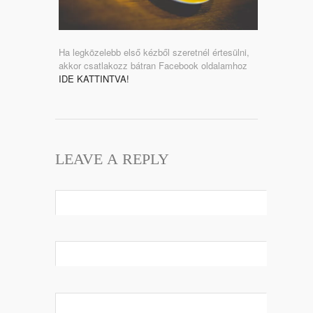
Ha legközelebb első kézből szeretnél értesülni,
akkor csatlakozz bátran Facebook oldalamhoz
IDE KATTINTVA!
LEAVE A REPLY