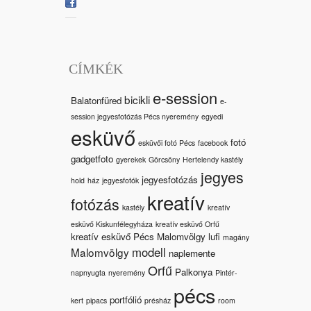
CÍMKÉK
e-session
bicikli
Balatonfüred
e-
session jegyesfotózás Pécs nyeremény
egyedi
esküvő
fotó
esküvői fotó Pécs
facebook
gadgetfoto
gyerekek
Görcsöny
Hertelendy kastély
jegyes
jegyesfotózás
hold
ház
jegyesfotók
kreatív
fotózás
kastély
kreatív
esküvő Kiskunfélegyháza
kreatív esküvő Orfű
kreatív esküvő Pécs Malomvölgy
lufi
magány
modell
Malomvölgy
naplemente
Orfű
Palkonya
napnyugta
nyeremény
Pintér-
pécs
portfólió
kert
pipacs
présház
room