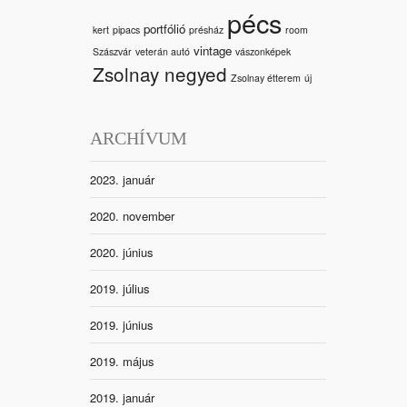
pécs
portfólió
kert
pipacs
présház
room
vintage
Szászvár
veterán autó
vászonképek
Zsolnay negyed
Zsolnay étterem
új
ARCHÍVUM
2023. január
2020. november
2020. június
2019. július
2019. június
2019. május
2019. január