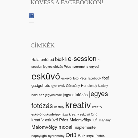
KÖVESS A FACEBOOKON!
CÍMKÉK
e-session
bicikli
Balatonfüred
e-
session jegyesfotózás Pécs nyeremény
egyedi
esküvő
fotó
esküvői fotó Pécs
facebook
gadgetfoto
gyerekek
Görcsöny
Hertelendy kastély
jegyes
jegyesfotózás
hold
ház
jegyesfotók
kreatív
fotózás
kastély
kreatív
esküvő Kiskunfélegyháza
kreatív esküvő Orfű
kreatív esküvő Pécs Malomvölgy
lufi
magány
modell
Malomvölgy
naplemente
Orfű
Palkonya
napnyugta
nyeremény
Pintér-