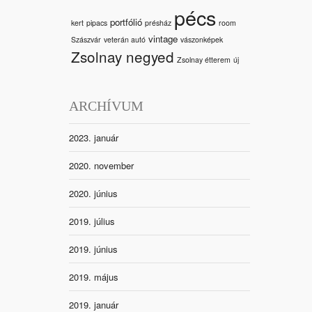
pécs
portfólió
kert
pipacs
présház
room
vintage
Szászvár
veterán autó
vászonképek
Zsolnay negyed
Zsolnay étterem
új
ARCHÍVUM
2023. január
2020. november
2020. június
2019. július
2019. június
2019. május
2019. január