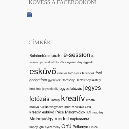
KÖVESS A FACEBOOKON!
CÍMKÉK
e-session
bicikli
Balatonfüred
e-
session jegyesfotózás Pécs nyeremény
egyedi
esküvő
fotó
esküvői fotó Pécs
facebook
gadgetfoto
gyerekek
Görcsöny
Hertelendy kastély
jegyes
jegyesfotózás
hold
ház
jegyesfotók
kreatív
fotózás
kastély
kreatív
esküvő Kiskunfélegyháza
kreatív esküvő Orfű
kreatív esküvő Pécs Malomvölgy
lufi
magány
modell
Malomvölgy
naplemente
Orfű
Palkonya
napnyugta
nyeremény
Pintér-