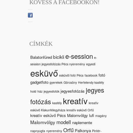
KÖVESS A FACEBOOKON!
CÍMKÉK
e-session
bicikli
Balatonfüred
e-
session jegyesfotózás Pécs nyeremény
egyedi
esküvő
fotó
esküvői fotó Pécs
facebook
gadgetfoto
gyerekek
Görcsöny
Hertelendy kastély
jegyes
jegyesfotózás
hold
ház
jegyesfotók
kreatív
fotózás
kastély
kreatív
esküvő Kiskunfélegyháza
kreatív esküvő Orfű
kreatív esküvő Pécs Malomvölgy
lufi
magány
modell
Malomvölgy
naplemente
Orfű
Palkonya
napnyugta
nyeremény
Pintér-