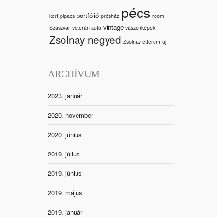
pécs
portfólió
kert
pipacs
présház
room
vintage
Szászvár
veterán autó
vászonképek
Zsolnay negyed
Zsolnay étterem
új
ARCHÍVUM
2023. január
2020. november
2020. június
2019. július
2019. június
2019. május
2019. január