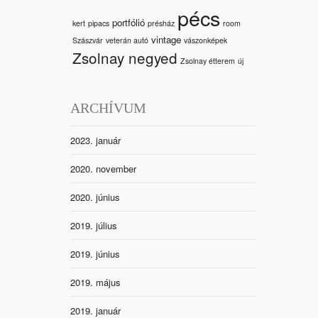
pécs
portfólió
kert
pipacs
présház
room
vintage
Szászvár
veterán autó
vászonképek
Zsolnay negyed
Zsolnay étterem
új
ARCHÍVUM
2023. január
2020. november
2020. június
2019. július
2019. június
2019. május
2019. január