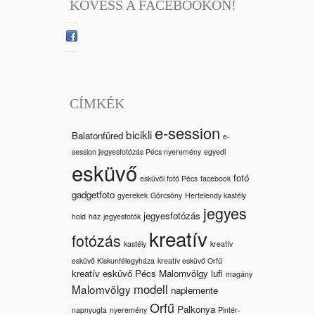
KÖVESS A FACEBOOKON!
CÍMKÉK
e-session
bicikli
Balatonfüred
e-
session jegyesfotózás Pécs nyeremény
egyedi
esküvő
fotó
esküvői fotó Pécs
facebook
gadgetfoto
gyerekek
Görcsöny
Hertelendy kastély
jegyes
jegyesfotózás
hold
ház
jegyesfotók
kreatív
fotózás
kastély
kreatív
esküvő Kiskunfélegyháza
kreatív esküvő Orfű
kreatív esküvő Pécs Malomvölgy
lufi
magány
modell
Malomvölgy
naplemente
Orfű
Palkonya
napnyugta
nyeremény
Pintér-