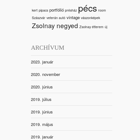
pécs
portfólió
kert
pipacs
présház
room
vintage
Szászvár
veterán autó
vászonképek
Zsolnay negyed
Zsolnay étterem
új
ARCHÍVUM
2023. január
2020. november
2020. június
2019. július
2019. június
2019. május
2019. január