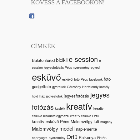
KÖVESS A FACEBOOKON!
CÍMKÉK
e-session
bicikli
Balatonfüred
e-
session jegyesfotózás Pécs nyeremény
egyedi
esküvő
fotó
esküvői fotó Pécs
facebook
gadgetfoto
gyerekek
Görcsöny
Hertelendy kastély
jegyes
jegyesfotózás
hold
ház
jegyesfotók
kreatív
fotózás
kastély
kreatív
esküvő Kiskunfélegyháza
kreatív esküvő Orfű
kreatív esküvő Pécs Malomvölgy
lufi
magány
modell
Malomvölgy
naplemente
Orfű
Palkonya
napnyugta
nyeremény
Pintér-