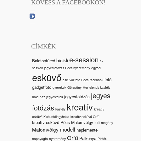
KÖVESS A FACEBOOKON!
CÍMKÉK
e-session
bicikli
Balatonfüred
e-
session jegyesfotózás Pécs nyeremény
egyedi
esküvő
fotó
esküvői fotó Pécs
facebook
gadgetfoto
gyerekek
Görcsöny
Hertelendy kastély
jegyes
jegyesfotózás
hold
ház
jegyesfotók
kreatív
fotózás
kastély
kreatív
esküvő Kiskunfélegyháza
kreatív esküvő Orfű
kreatív esküvő Pécs Malomvölgy
lufi
magány
modell
Malomvölgy
naplemente
Orfű
Palkonya
napnyugta
nyeremény
Pintér-