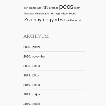
pécs
portfólió
kert
pipacs
présház
room
vintage
Szászvár
veterán autó
vászonképek
Zsolnay negyed
Zsolnay étterem
új
ARCHÍVUM
2023. január
2020. november
2020. június
2019. július
2019. június
2019. május
2019. január