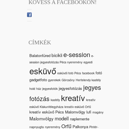
KÖVESS A FACEBOOKON!
CÍMKÉK
e-session
bicikli
Balatonfüred
e-
session jegyesfotózás Pécs nyeremény
egyedi
esküvő
fotó
esküvői fotó Pécs
facebook
gadgetfoto
gyerekek
Görcsöny
Hertelendy kastély
jegyes
jegyesfotózás
hold
ház
jegyesfotók
kreatív
fotózás
kastély
kreatív
esküvő Kiskunfélegyháza
kreatív esküvő Orfű
kreatív esküvő Pécs Malomvölgy
lufi
magány
modell
Malomvölgy
naplemente
Orfű
Palkonya
napnyugta
nyeremény
Pintér-