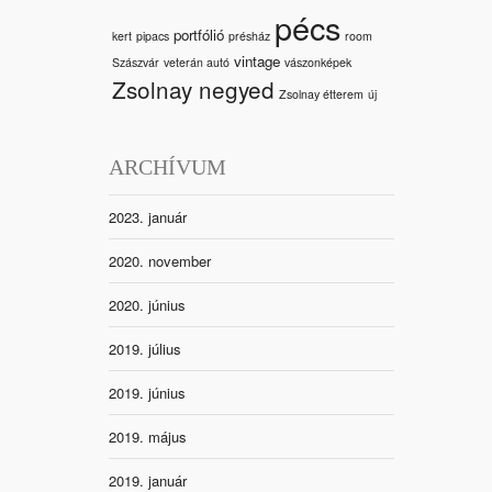
pécs
portfólió
kert
pipacs
présház
room
vintage
Szászvár
veterán autó
vászonképek
Zsolnay negyed
Zsolnay étterem
új
ARCHÍVUM
2023. január
2020. november
2020. június
2019. július
2019. június
2019. május
2019. január