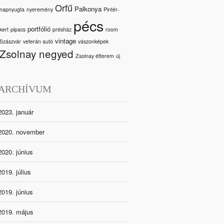
Orfű
Palkonya
napnyugta
nyeremény
Pintér-
pécs
portfólió
kert
pipacs
présház
room
vintage
Szászvár
veterán autó
vászonképek
Zsolnay negyed
Zsolnay étterem
új
ARCHÍVUM
2023. január
2020. november
2020. június
2019. július
2019. június
2019. május