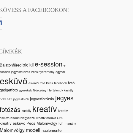
KÖVESS A FACEBOOKON!
CÍMKÉK
e-session
bicikli
Balatonfüred
e-
session jegyesfotózás Pécs nyeremény
egyedi
esküvő
fotó
esküvői fotó Pécs
facebook
gadgetfoto
gyerekek
Görcsöny
Hertelendy kastély
jegyes
jegyesfotózás
hold
ház
jegyesfotók
kreatív
fotózás
kastély
kreatív
esküvő Kiskunfélegyháza
kreatív esküvő Orfű
kreatív esküvő Pécs Malomvölgy
lufi
magány
modell
Malomvölgy
naplemente