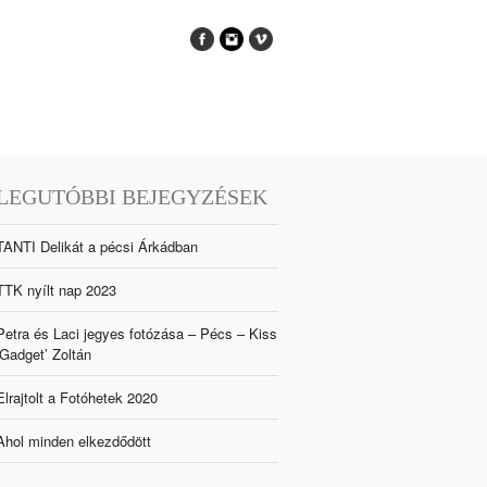
LEGUTÓBBI BEJEGYZÉSEK
TANTI Delikát a pécsi Árkádban
TTK nyílt nap 2023
Petra és Laci jegyes fotózása – Pécs – Kiss
‘Gadget’ Zoltán
Elrajtolt a Fotóhetek 2020
Ahol minden elkezdődött