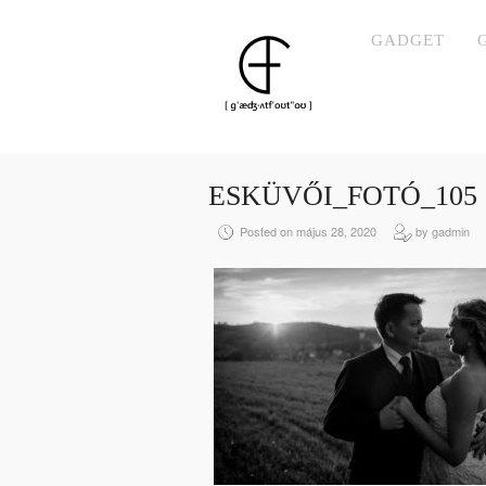
GADGET
ESKÜVŐI_FOTÓ_105
Posted on május 28, 2020
by gadmin