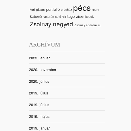
pécs
portfólió
kert
pipacs
présház
room
vintage
Szászvár
veterán autó
vászonképek
Zsolnay negyed
Zsolnay étterem
új
ARCHÍVUM
2023. január
2020. november
2020. június
2019. július
2019. június
2019. május
2019. január