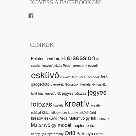
KÖVESS A FACEBOOKON!
CÍMKÉK
e-session
bicikli
Balatonfüred
e-
session jegyesfotózás Pécs nyeremény
egyedi
esküvő
fotó
esküvői fotó Pécs
facebook
gadgetfoto
gyerekek
Görcsöny
Hertelendy kastély
jegyes
jegyesfotózás
hold
ház
jegyesfotók
kreatív
fotózás
kastély
kreatív
esküvő Kiskunfélegyháza
kreatív esküvő Orfű
kreatív esküvő Pécs Malomvölgy
lufi
magány
modell
Malomvölgy
naplemente
Orfű
Palkonya
napnyugta
nyeremény
Pintér-