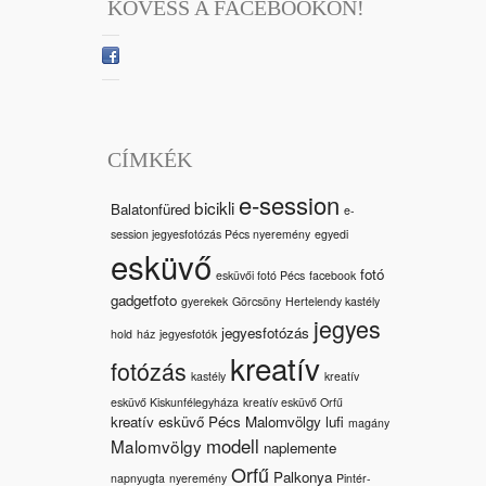
KÖVESS A FACEBOOKON!
CÍMKÉK
e-session
bicikli
Balatonfüred
e-
session jegyesfotózás Pécs nyeremény
egyedi
esküvő
fotó
esküvői fotó Pécs
facebook
gadgetfoto
gyerekek
Görcsöny
Hertelendy kastély
jegyes
jegyesfotózás
hold
ház
jegyesfotók
kreatív
fotózás
kastély
kreatív
esküvő Kiskunfélegyháza
kreatív esküvő Orfű
kreatív esküvő Pécs Malomvölgy
lufi
magány
modell
Malomvölgy
naplemente
Orfű
Palkonya
napnyugta
nyeremény
Pintér-