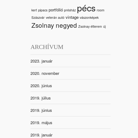
pécs
portfólió
kert
pipacs
présház
room
vintage
Szászvár
veterán autó
vászonképek
Zsolnay negyed
Zsolnay étterem
új
ARCHÍVUM
2023. január
2020. november
2020. június
2019. július
2019. június
2019. május
2019. január