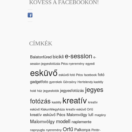
KÖVESS A FACEBOOKON!
CÍMKÉK
e-session
bicikli
Balatonfüred
e-
session jegyesfotózás Pécs nyeremény
egyedi
esküvő
fotó
esküvői fotó Pécs
facebook
gadgetfoto
gyerekek
Görcsöny
Hertelendy kastély
jegyes
jegyesfotózás
hold
ház
jegyesfotók
kreatív
fotózás
kastély
kreatív
esküvő Kiskunfélegyháza
kreatív esküvő Orfű
kreatív esküvő Pécs Malomvölgy
lufi
magány
modell
Malomvölgy
naplemente
Orfű
Palkonya
napnyugta
nyeremény
Pintér-