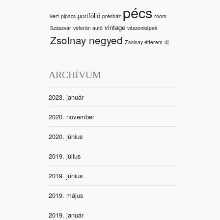
pécs
portfólió
kert
pipacs
présház
room
vintage
Szászvár
veterán autó
vászonképek
Zsolnay negyed
Zsolnay étterem
új
ARCHÍVUM
2023. január
2020. november
2020. június
2019. július
2019. június
2019. május
2019. január