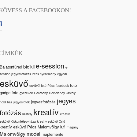
KÖVESS A FACEBOOKON!
CÍMKÉK
e-session
bicikli
Balatonfüred
e-
session jegyesfotózás Pécs nyeremény
egyedi
esküvő
fotó
esküvői fotó Pécs
facebook
gadgetfoto
gyerekek
Görcsöny
Hertelendy kastély
jegyes
jegyesfotózás
hold
ház
jegyesfotók
kreatív
fotózás
kastély
kreatív
esküvő Kiskunfélegyháza
kreatív esküvő Orfű
kreatív esküvő Pécs Malomvölgy
lufi
magány
modell
Malomvölgy
naplemente