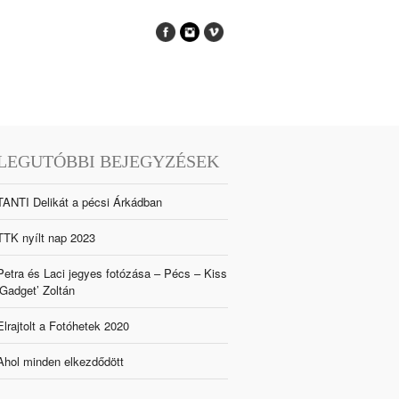
LEGUTÓBBI BEJEGYZÉSEK
TANTI Delikát a pécsi Árkádban
TTK nyílt nap 2023
Petra és Laci jegyes fotózása – Pécs – Kiss
‘Gadget’ Zoltán
Elrajtolt a Fotóhetek 2020
Ahol minden elkezdődött