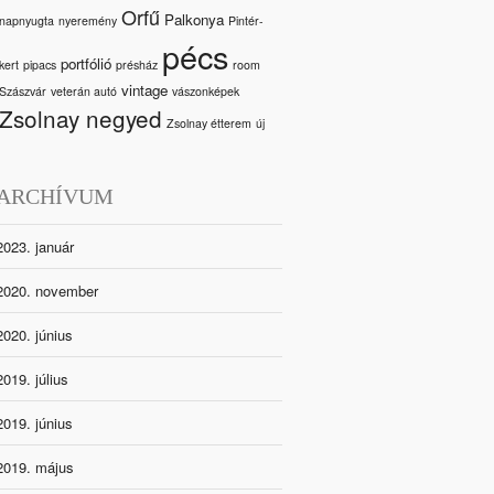
Orfű
Palkonya
napnyugta
nyeremény
Pintér-
pécs
portfólió
kert
pipacs
présház
room
vintage
Szászvár
veterán autó
vászonképek
Zsolnay negyed
Zsolnay étterem
új
ARCHÍVUM
2023. január
2020. november
2020. június
2019. július
2019. június
2019. május