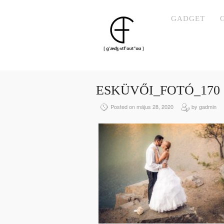
GADGET
ESKÜVŐI_FOTÓ_170
Posted on május 28, 2020
by gadmin