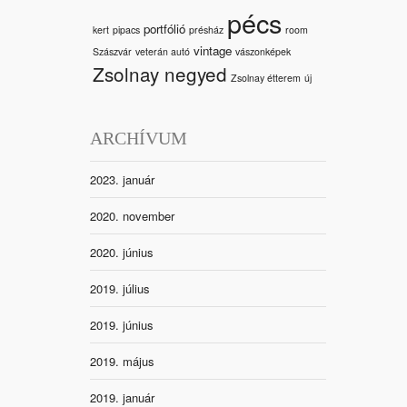
pécs
portfólió
kert
pipacs
présház
room
vintage
Szászvár
veterán autó
vászonképek
Zsolnay negyed
Zsolnay étterem
új
ARCHÍVUM
2023. január
2020. november
2020. június
2019. július
2019. június
2019. május
2019. január