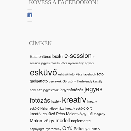
KÖVESS A FACEBOOKON!
CÍMKÉK
e-session
bicikli
Balatonfüred
e-
session jegyesfotózás Pécs nyeremény
egyedi
esküvő
fotó
esküvői fotó Pécs
facebook
gadgetfoto
gyerekek
Görcsöny
Hertelendy kastély
jegyes
jegyesfotózás
hold
ház
jegyesfotók
kreatív
fotózás
kastély
kreatív
esküvő Kiskunfélegyháza
kreatív esküvő Orfű
kreatív esküvő Pécs Malomvölgy
lufi
magány
modell
Malomvölgy
naplemente
Orfű
Palkonya
napnyugta
nyeremény
Pintér-