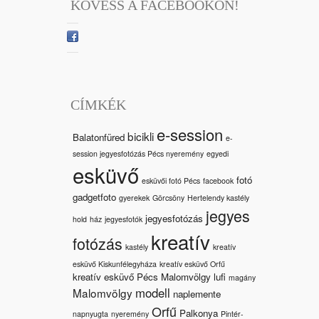
KÖVESS A FACEBOOKON!
CÍMKÉK
e-session
bicikli
Balatonfüred
e-
session jegyesfotózás Pécs nyeremény
egyedi
esküvő
fotó
esküvői fotó Pécs
facebook
gadgetfoto
gyerekek
Görcsöny
Hertelendy kastély
jegyes
jegyesfotózás
hold
ház
jegyesfotók
kreatív
fotózás
kastély
kreatív
esküvő Kiskunfélegyháza
kreatív esküvő Orfű
kreatív esküvő Pécs Malomvölgy
lufi
magány
modell
Malomvölgy
naplemente
Orfű
Palkonya
napnyugta
nyeremény
Pintér-