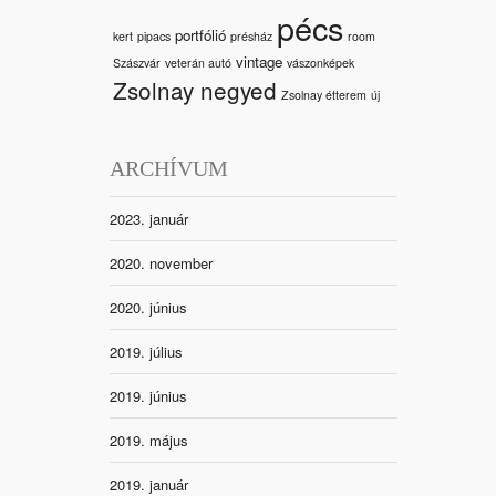
pécs
portfólió
kert
pipacs
présház
room
vintage
Szászvár
veterán autó
vászonképek
Zsolnay negyed
Zsolnay étterem
új
ARCHÍVUM
2023. január
2020. november
2020. június
2019. július
2019. június
2019. május
2019. január