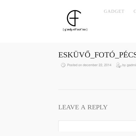
GADGET
ESKÜVŐ_FOTÓ_PÉCS
Posted on december 22, 2014
by gadmi
LEAVE A REPLY