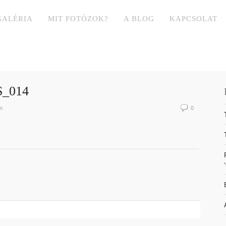
GALÉRIA
MIT FOTÓZOK?
A BLOG
KAPCSOLAT
_014
n
0