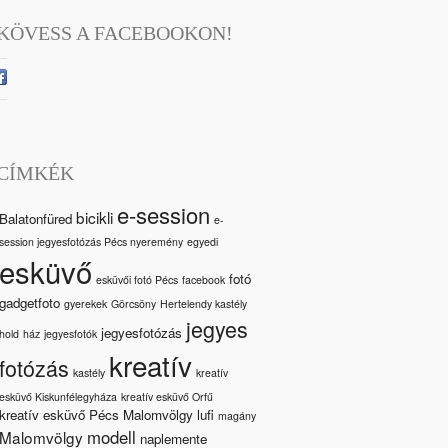
KÖVESS A FACEBOOKON!
CÍMKÉK
e-session
bicikli
Balatonfüred
e-
session jegyesfotózás Pécs nyeremény
egyedi
esküvő
fotó
esküvői fotó Pécs
facebook
gadgetfoto
gyerekek
Görcsöny
Hertelendy kastély
jegyes
jegyesfotózás
hold
ház
jegyesfotók
kreatív
fotózás
kastély
kreatív
esküvő Kiskunfélegyháza
kreatív esküvő Orfű
kreatív esküvő Pécs Malomvölgy
lufi
magány
modell
Malomvölgy
naplemente