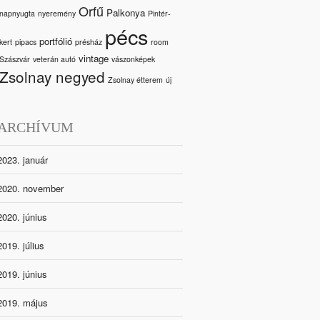
Orfű
Palkonya
napnyugta
nyeremény
Pintér-
pécs
portfólió
kert
pipacs
présház
room
vintage
Szászvár
veterán autó
vászonképek
Zsolnay negyed
Zsolnay étterem
új
ARCHÍVUM
2023. január
2020. november
2020. június
2019. július
2019. június
2019. május