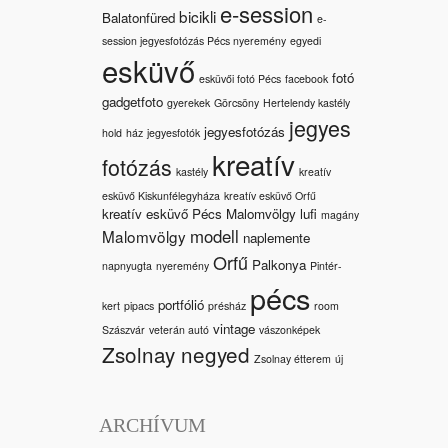
e-session
bicikli
Balatonfüred
e-
session jegyesfotózás Pécs nyeremény
egyedi
esküvő
fotó
esküvői fotó Pécs
facebook
gadgetfoto
gyerekek
Görcsöny
Hertelendy kastély
jegyes
jegyesfotózás
hold
ház
jegyesfotók
kreatív
fotózás
kastély
kreatív
esküvő Kiskunfélegyháza
kreatív esküvő Orfű
kreatív esküvő Pécs Malomvölgy
lufi
magány
modell
Malomvölgy
naplemente
Orfű
Palkonya
napnyugta
nyeremény
Pintér-
pécs
portfólió
kert
pipacs
présház
room
vintage
Szászvár
veterán autó
vászonképek
Zsolnay negyed
Zsolnay étterem
új
ARCHÍVUM