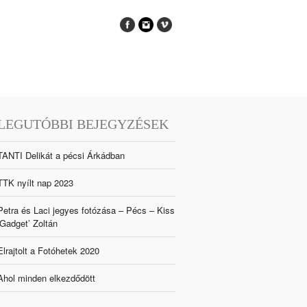
LEGUTÓBBI BEJEGYZÉSEK
TANTI Delikát a pécsi Árkádban
TTK nyílt nap 2023
Petra és Laci jegyes fotózása – Pécs – Kiss
‘Gadget’ Zoltán
Elrajtolt a Fotóhetek 2020
Ahol minden elkezdődött