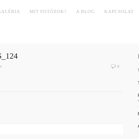
GALÉRIA
MIT FOTÓZOK?
A BLOG
KAPCSOLAT
_124
n
0