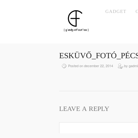
GADGET
ESKÜVŐ_FOTÓ_PÉCS
Posted on december 22, 2014
by gadmi
LEAVE A REPLY