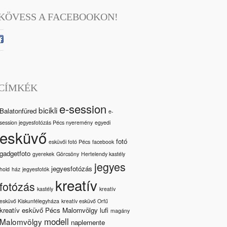
KÖVESS A FACEBOOKON!
CÍMKÉK
e-session
bicikli
Balatonfüred
e-
session jegyesfotózás Pécs nyeremény
egyedi
esküvő
fotó
esküvői fotó Pécs
facebook
gadgetfoto
gyerekek
Görcsöny
Hertelendy kastély
jegyes
jegyesfotózás
hold
ház
jegyesfotók
kreatív
fotózás
kastély
kreatív
esküvő Kiskunfélegyháza
kreatív esküvő Orfű
kreatív esküvő Pécs Malomvölgy
lufi
magány
modell
Malomvölgy
naplemente