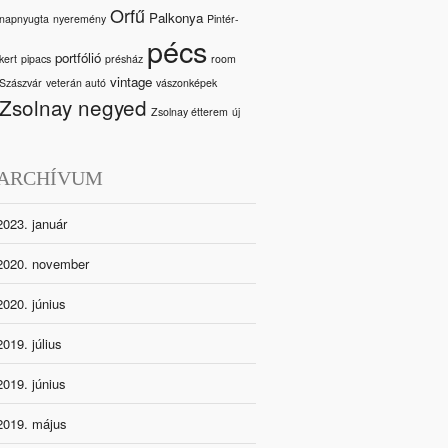
Orfű
Palkonya
napnyugta
nyeremény
Pintér-
pécs
portfólió
kert
pipacs
présház
room
vintage
Szászvár
veterán autó
vászonképek
Zsolnay negyed
Zsolnay étterem
új
ARCHÍVUM
2023. január
2020. november
2020. június
2019. július
2019. június
2019. május