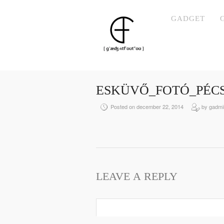
GADGET
ESKÜVŐ_FOTÓ_PÉCS
Posted on december 22, 2014
by gadmi
LEAVE A REPLY