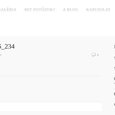
GALÉRIA
MIT FOTÓZOK?
A BLOG
KAPCSOLAT
_234
n
0