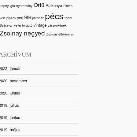
Orfű
Palkonya
napnyugta
nyeremény
Pintér-
pécs
portfólió
kert
pipacs
présház
room
vintage
Szászvár
veterán autó
vászonképek
Zsolnay negyed
Zsolnay étterem
új
ARCHÍVUM
2023. január
2020. november
2020. június
2019. július
2019. június
2019. május