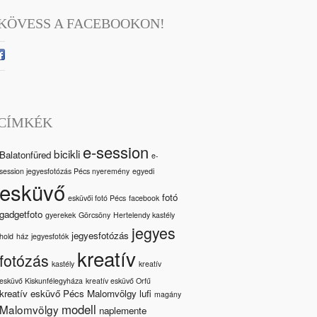
KÖVESS A FACEBOOKON!
CÍMKÉK
e-session
bicikli
Balatonfüred
e-
session jegyesfotózás Pécs nyeremény
egyedi
esküvő
fotó
esküvői fotó Pécs
facebook
gadgetfoto
gyerekek
Görcsöny
Hertelendy kastély
jegyes
jegyesfotózás
hold
ház
jegyesfotók
kreatív
fotózás
kastély
kreatív
esküvő Kiskunfélegyháza
kreatív esküvő Orfű
kreatív esküvő Pécs Malomvölgy
lufi
magány
modell
Malomvölgy
naplemente