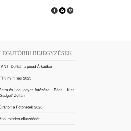
LEGUTÓBBI BEJEGYZÉSEK
TANTI Delikát a pécsi Árkádban
TTK nyílt nap 2023
Petra és Laci jegyes fotózása – Pécs – Kiss
‘Gadget’ Zoltán
Elrajtolt a Fotóhetek 2020
Ahol minden elkezdődött