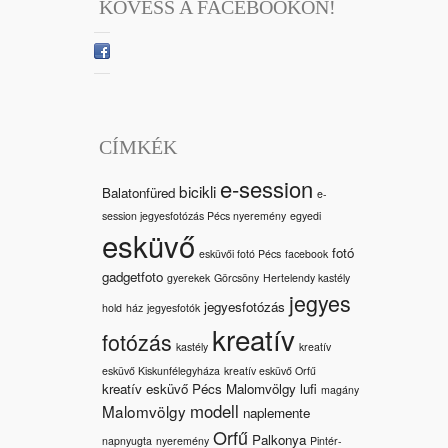
KÖVESS A FACEBOOKON!
CÍMKÉK
e-session
bicikli
Balatonfüred
e-
session jegyesfotózás Pécs nyeremény
egyedi
esküvő
fotó
esküvői fotó Pécs
facebook
gadgetfoto
gyerekek
Görcsöny
Hertelendy kastély
jegyes
jegyesfotózás
hold
ház
jegyesfotók
kreatív
fotózás
kastély
kreatív
esküvő Kiskunfélegyháza
kreatív esküvő Orfű
kreatív esküvő Pécs Malomvölgy
lufi
magány
modell
Malomvölgy
naplemente
Orfű
Palkonya
napnyugta
nyeremény
Pintér-