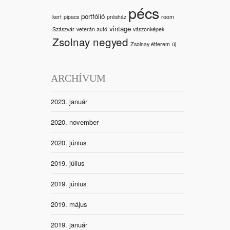
pécs
portfólió
kert
pipacs
présház
room
vintage
Szászvár
veterán autó
vászonképek
Zsolnay negyed
Zsolnay étterem
új
ARCHÍVUM
2023. január
2020. november
2020. június
2019. július
2019. június
2019. május
2019. január