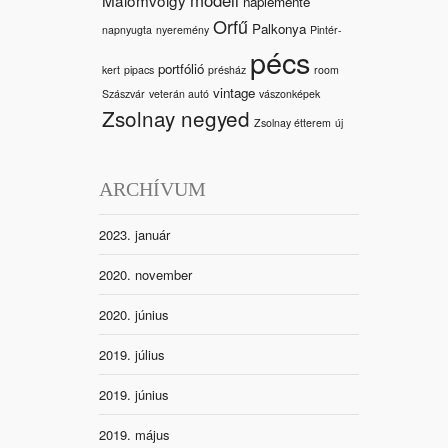
naplemente
Orfű
Palkonya
napnyugta
nyeremény
Pintér-
pécs
portfólió
kert
pipacs
présház
room
vintage
Szászvár
veterán autó
vászonképek
Zsolnay negyed
Zsolnay étterem
új
ARCHÍVUM
2023. január
2020. november
2020. június
2019. július
2019. június
2019. május