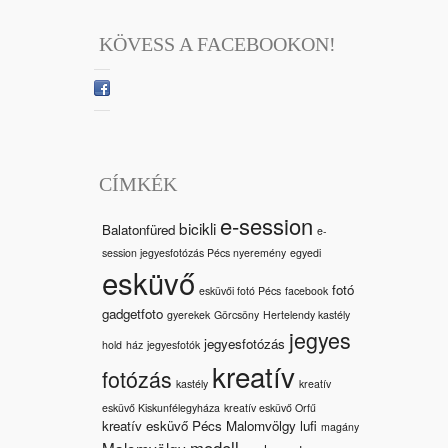
KÖVESS A FACEBOOKON!
CÍMKÉK
e-session
bicikli
Balatonfüred
e-
session jegyesfotózás Pécs nyeremény
egyedi
esküvő
fotó
esküvői fotó Pécs
facebook
gadgetfoto
gyerekek
Görcsöny
Hertelendy kastély
jegyes
jegyesfotózás
hold
ház
jegyesfotók
kreatív
fotózás
kastély
kreatív
esküvő Kiskunfélegyháza
kreatív esküvő Orfű
kreatív esküvő Pécs Malomvölgy
lufi
magány
modell
Malomvölgy