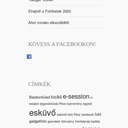
Elrajtolt a Fotóhetek 2020
Ahol minden elkezdődött
KÖVESS A FACEBOOKON!
CÍMKÉK
e-session
bicikli
Balatonfüred
e-
session jegyesfotózás Pécs nyeremény
egyedi
esküvő
fotó
esküvői fotó Pécs
facebook
gadgetfoto
gyerekek
Görcsöny
Hertelendy kastély