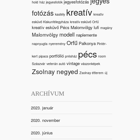
jegyes
jegyesfotózás
hold
ház
jegyesfotók
kreatív
fotózás
kastély
kreatív
esküvő Kiskunfélegyháza
kreatív esküvő Orfű
kreatív esküvő Pécs Malomvölgy
lufi
magány
modell
Malomvölgy
naplemente
Orfű
Palkonya
napnyugta
nyeremény
Pintér-
pécs
portfólió
kert
pipacs
présház
room
vintage
Szászvár
veterán autó
vászonképek
Zsolnay negyed
Zsolnay étterem
új
ARCHÍVUM
2023. január
2020. november
2020. június