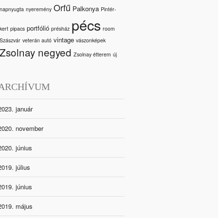
Orfű
Palkonya
napnyugta
nyeremény
Pintér-
pécs
portfólió
kert
pipacs
présház
room
vintage
Szászvár
veterán autó
vászonképek
Zsolnay negyed
Zsolnay étterem
új
ARCHÍVUM
2023. január
2020. november
2020. június
2019. július
2019. június
2019. május