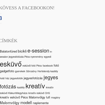
KÖVESS A FACEBOOKON!
CÍMKÉK
e-session
bicikli
Balatonfüred
e-
session jegyesfotózás Pécs nyeremény
egyedi
esküvő
fotó
esküvői fotó Pécs
facebook
gadgetfoto
gyerekek
Görcsöny
Hertelendy kastély
jegyes
jegyesfotózás
hold
ház
jegyesfotók
kreatív
fotózás
kastély
kreatív
esküvő Kiskunfélegyháza
kreatív esküvő Orfű
kreatív esküvő Pécs Malomvölgy
lufi
magány
modell
Malomvölgy
naplemente