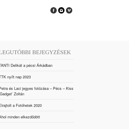
LEGUTÓBBI BEJEGYZÉSEK
TANTI Delikát a pécsi Árkádban
TTK nyílt nap 2023
Petra és Laci jegyes fotózása – Pécs – Kiss
‘Gadget’ Zoltán
Elrajtolt a Fotóhetek 2020
Ahol minden elkezdődött