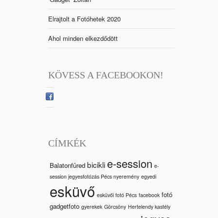
Elrajtolt a Fotóhetek 2020
Ahol minden elkezdődött
KÖVESS A FACEBOOKON!
CÍMKÉK
e-session
bicikli
Balatonfüred
e-
session jegyesfotózás Pécs nyeremény
egyedi
esküvő
fotó
esküvői fotó Pécs
facebook
gadgetfoto
gyerekek
Görcsöny
Hertelendy kastély