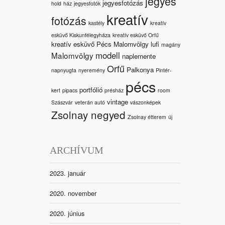
jegyes
jegyesfotózás
hold
ház
jegyesfotók
kreatív
fotózás
kastély
kreatív
esküvő Kiskunfélegyháza
kreatív esküvő Orfű
kreatív esküvő Pécs Malomvölgy
lufi
magány
modell
Malomvölgy
naplemente
Orfű
Palkonya
napnyugta
nyeremény
Pintér-
pécs
portfólió
kert
pipacs
présház
room
vintage
Szászvár
veterán autó
vászonképek
Zsolnay negyed
Zsolnay étterem
új
ARCHÍVUM
2023. január
2020. november
2020. június