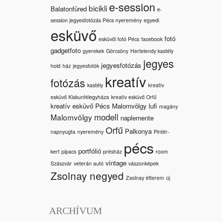
e-session
bicikli
Balatonfüred
e-
session jegyesfotózás Pécs nyeremény
egyedi
esküvő
fotó
esküvői fotó Pécs
facebook
gadgetfoto
gyerekek
Görcsöny
Hertelendy kastély
jegyes
jegyesfotózás
hold
ház
jegyesfotók
kreatív
fotózás
kastély
kreatív
esküvő Kiskunfélegyháza
kreatív esküvő Orfű
kreatív esküvő Pécs Malomvölgy
lufi
magány
modell
Malomvölgy
naplemente
Orfű
Palkonya
napnyugta
nyeremény
Pintér-
pécs
portfólió
kert
pipacs
présház
room
vintage
Szászvár
veterán autó
vászonképek
Zsolnay negyed
Zsolnay étterem
új
ARCHÍVUM