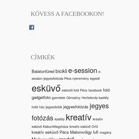
KÖVESS A FACEBOOKON!
CÍMKÉK
e-session
bicikli
Balatonfüred
e-
session jegyesfotózás Pécs nyeremény
egyedi
esküvő
fotó
esküvői fotó Pécs
facebook
gadgetfoto
gyerekek
Görcsöny
Hertelendy kastély
jegyes
jegyesfotózás
hold
ház
jegyesfotók
kreatív
fotózás
kastély
kreatív
esküvő Kiskunfélegyháza
kreatív esküvő Orfű
kreatív esküvő Pécs Malomvölgy
lufi
magány
modell
Malomvölgy