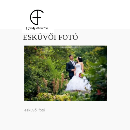
ESKÜVŐI FOTÓ
esküvői fotó