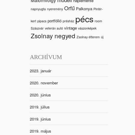
naplemente
Orfű
Palkonya
napnyugta
nyeremény
Pintér-
pécs
portfólió
kert
pipacs
présház
room
vintage
Szászvár
veterán autó
vászonképek
Zsolnay negyed
Zsolnay étterem
új
ARCHÍVUM
2023. január
2020. november
2020. június
2019. július
2019. június
2019. május