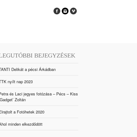
LEGUTÓBBI BEJEGYZÉSEK
TANTI Delikát a pécsi Árkádban
TTK nyílt nap 2023
Petra és Laci jegyes fotózása – Pécs – Kiss
‘Gadget’ Zoltán
Elrajtolt a Fotóhetek 2020
Ahol minden elkezdődött