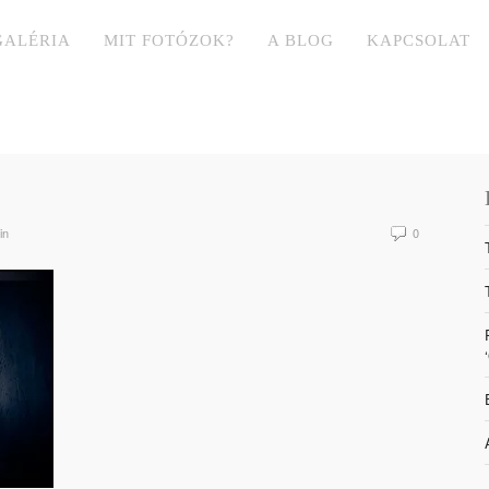
GALÉRIA
MIT FOTÓZOK?
A BLOG
KAPCSOLAT
in
0