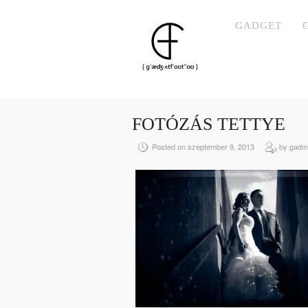
GADGET
FOTÓZÁS TETTYE
Posted on szeptember 9, 2013
by gadm