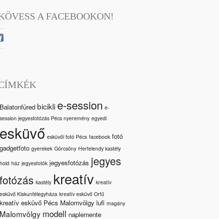
KÖVESS A FACEBOOKON!
CÍMKÉK
e-session
bicikli
Balatonfüred
e-
session jegyesfotózás Pécs nyeremény
egyedi
esküvő
fotó
esküvői fotó Pécs
facebook
gadgetfoto
gyerekek
Görcsöny
Hertelendy kastély
jegyes
jegyesfotózás
hold
ház
jegyesfotók
kreatív
fotózás
kastély
kreatív
esküvő Kiskunfélegyháza
kreatív esküvő Orfű
kreatív esküvő Pécs Malomvölgy
lufi
magány
modell
Malomvölgy
naplemente