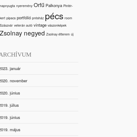
Orfű
Palkonya
napnyugta
nyeremény
Pintér-
pécs
portfólió
kert
pipacs
présház
room
vintage
Szászvár
veterán autó
vászonképek
Zsolnay negyed
Zsolnay étterem
új
ARCHÍVUM
2023. január
2020. november
2020. június
2019. július
2019. június
2019. május