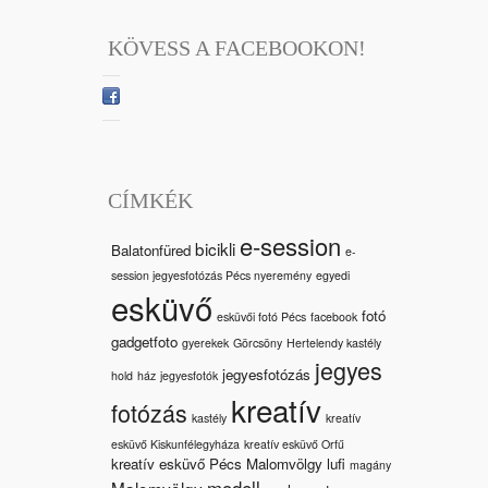
KÖVESS A FACEBOOKON!
CÍMKÉK
e-session
bicikli
Balatonfüred
e-
session jegyesfotózás Pécs nyeremény
egyedi
esküvő
fotó
esküvői fotó Pécs
facebook
gadgetfoto
gyerekek
Görcsöny
Hertelendy kastély
jegyes
jegyesfotózás
hold
ház
jegyesfotók
kreatív
fotózás
kastély
kreatív
esküvő Kiskunfélegyháza
kreatív esküvő Orfű
kreatív esküvő Pécs Malomvölgy
lufi
magány
modell
Malomvölgy