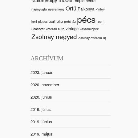
naplemente
Orfű
Palkonya
napnyugta
nyeremény
Pintér-
pécs
portfólió
kert
pipacs
présház
room
vintage
Szászvár
veterán autó
vászonképek
Zsolnay negyed
Zsolnay étterem
új
ARCHÍVUM
2023. január
2020. november
2020. június
2019. július
2019. június
2019. május