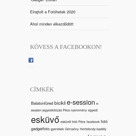
Elrajtolt a Fotóhetek 2020
Ahol minden elkezdődött
KÖVESS A FACEBOOKON!
CÍMKÉK
e-session
bicikli
Balatonfüred
e-
session jegyesfotózás Pécs nyeremény
egyedi
esküvő
fotó
esküvői fotó Pécs
facebook
gadgetfoto
gyerekek
Görcsöny
Hertelendy kastély