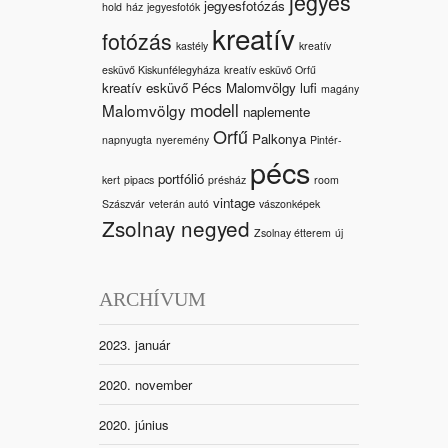
jegyes
jegyesfotózás
hold
ház
jegyesfotók
kreatív
fotózás
kastély
kreatív
esküvő Kiskunfélegyháza
kreatív esküvő Orfű
kreatív esküvő Pécs Malomvölgy
lufi
magány
modell
Malomvölgy
naplemente
Orfű
Palkonya
napnyugta
nyeremény
Pintér-
pécs
portfólió
kert
pipacs
présház
room
vintage
Szászvár
veterán autó
vászonképek
Zsolnay negyed
Zsolnay étterem
új
ARCHÍVUM
2023. január
2020. november
2020. június