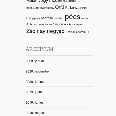
naplemente
Orfű
Palkonya
napnyugta
nyeremény
Pintér-
pécs
portfólió
kert
pipacs
présház
room
vintage
Szászvár
veterán autó
vászonképek
Zsolnay negyed
Zsolnay étterem
új
ARCHÍVUM
2023. január
2020. november
2020. június
2019. július
2019. június
2019. május