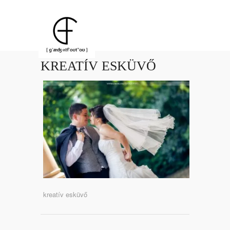
KREATÍV ESKÜVŐ
kreatív esküvő