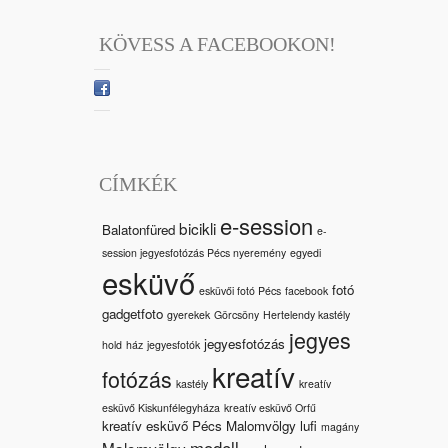
KÖVESS A FACEBOOKON!
CÍMKÉK
e-session
bicikli
Balatonfüred
e-
session jegyesfotózás Pécs nyeremény
egyedi
esküvő
fotó
esküvői fotó Pécs
facebook
gadgetfoto
gyerekek
Görcsöny
Hertelendy kastély
jegyes
jegyesfotózás
hold
ház
jegyesfotók
kreatív
fotózás
kastély
kreatív
esküvő Kiskunfélegyháza
kreatív esküvő Orfű
kreatív esküvő Pécs Malomvölgy
lufi
magány
modell
Malomvölgy