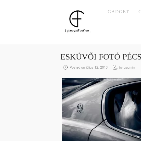
GADGET
ESKÜVŐI FOTÓ PÉC
Posted on július 12, 2013
by gadmin