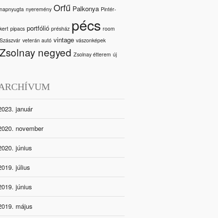
Orfű
Palkonya
napnyugta
nyeremény
Pintér-
pécs
portfólió
kert
pipacs
présház
room
vintage
Szászvár
veterán autó
vászonképek
Zsolnay negyed
Zsolnay étterem
új
ARCHÍVUM
2023. január
2020. november
2020. június
2019. július
2019. június
2019. május