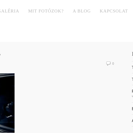
GALÉRIA
MIT FOTÓZOK?
A BLOG
KAPCSOLAT
S
0