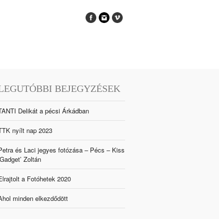
LEGUTÓBBI BEJEGYZÉSEK
TANTI Delikát a pécsi Árkádban
TTK nyílt nap 2023
Petra és Laci jegyes fotózása – Pécs – Kiss
‘Gadget’ Zoltán
Elrajtolt a Fotóhetek 2020
Ahol minden elkezdődött