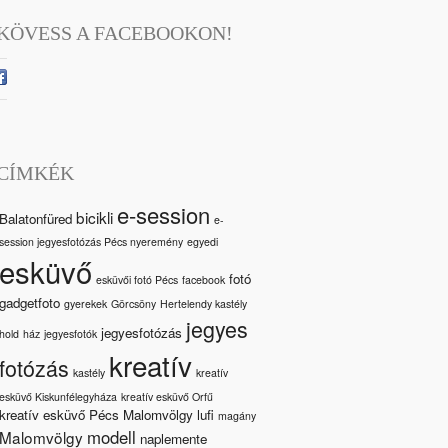
KÖVESS A FACEBOOKON!
CÍMKÉK
e-session
bicikli
Balatonfüred
e-
session jegyesfotózás Pécs nyeremény
egyedi
esküvő
fotó
esküvői fotó Pécs
facebook
gadgetfoto
gyerekek
Görcsöny
Hertelendy kastély
jegyes
jegyesfotózás
hold
ház
jegyesfotók
kreatív
fotózás
kastély
kreatív
esküvő Kiskunfélegyháza
kreatív esküvő Orfű
kreatív esküvő Pécs Malomvölgy
lufi
magány
modell
Malomvölgy
naplemente