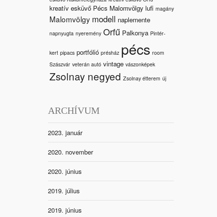
kreatív esküvő Pécs Malomvölgy
lufi
magány
modell
Malomvölgy
naplemente
Orfű
Palkonya
napnyugta
nyeremény
Pintér-
pécs
portfólió
kert
pipacs
présház
room
vintage
Szászvár
veterán autó
vászonképek
Zsolnay negyed
Zsolnay étterem
új
ARCHÍVUM
2023. január
2020. november
2020. június
2019. július
2019. június