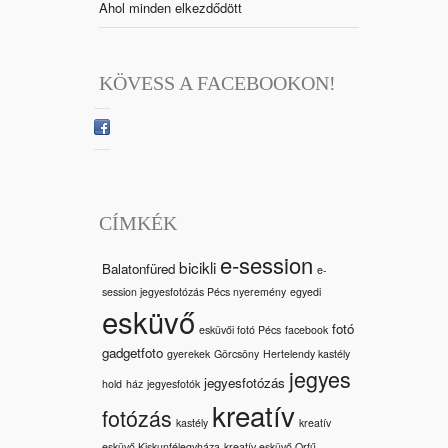
Ahol minden elkezdődött
KÖVESS A FACEBOOKON!
CÍMKÉK
e-session
bicikli
Balatonfüred
e-
session jegyesfotózás Pécs nyeremény
egyedi
esküvő
fotó
esküvői fotó Pécs
facebook
gadgetfoto
gyerekek
Görcsöny
Hertelendy kastély
jegyes
jegyesfotózás
hold
ház
jegyesfotók
kreatív
fotózás
kastély
kreatív
esküvő Kiskunfélegyháza
kreatív esküvő Orfű