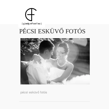
PÉCSI ESKÜVŐ FOTÓS
pécsi esküvő fotós