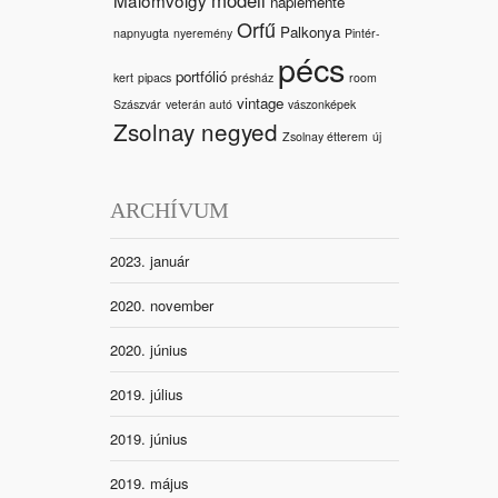
naplemente
Orfű
Palkonya
napnyugta
nyeremény
Pintér-
pécs
portfólió
kert
pipacs
présház
room
vintage
Szászvár
veterán autó
vászonképek
Zsolnay negyed
Zsolnay étterem
új
ARCHÍVUM
2023. január
2020. november
2020. június
2019. július
2019. június
2019. május