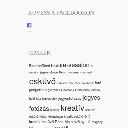
KÖVESS A FACEBOOKON!
CÍMKÉK
e-session
bicikli
Balatonfüred
e-
session jegyesfotózás Pécs nyeremény
egyedi
esküvő
fotó
esküvői fotó Pécs
facebook
gadgetfoto
gyerekek
Görcsöny
Hertelendy kastély
jegyes
jegyesfotózás
hold
ház
jegyesfotók
kreatív
fotózás
kastély
kreatív
esküvő Kiskunfélegyháza
kreatív esküvő Orfű
kreatív esküvő Pécs Malomvölgy
lufi
magány
modell
Malomvölgy