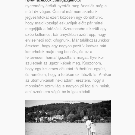
nyereményjátékát nyerték meg Ancsiék még a
múlt év végén. Ősszel már nem akartunk
jegyesfotókat ezért közösen úgy döntöttünk,
hogy majd közelgő esküvőjük előtt pár héttel
megejtjük a fotózást. Szerencsére sikerült egy
szép kellemes, bár árnyékban azért épp, hogy
elviselhető időt kifognunk. Már találkozásunkkor
éreztem, hogy egy nagyon pozitív kedves párt
ismerhetek majd meg bennük, és ez a
feltevésem hamar igazolta is magát. Ilyenkor
születnek az „igazi” képek meg. Köszönöm,
hogy egy kellemes délutánt tölthettünk együtt,
és remélem, hogy a fotókon ez látszik is. Amikor
az utómunkának nekiláttam, éreztem, hogy a
monokróm színvilág is nagyon jól fog állni nekik,
ami szerintem végül be is igazolódott.