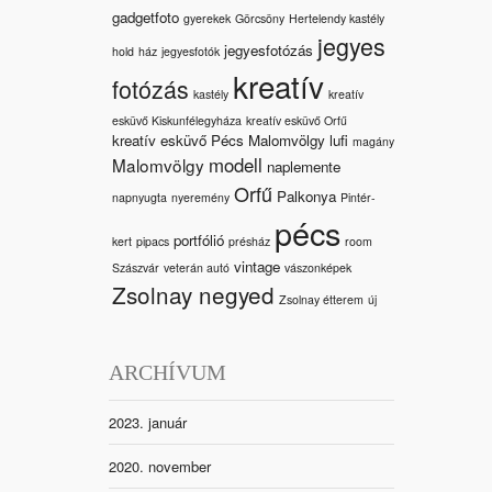
gadgetfoto
gyerekek
Görcsöny
Hertelendy kastély
jegyes
jegyesfotózás
hold
ház
jegyesfotók
kreatív
fotózás
kastély
kreatív
esküvő Kiskunfélegyháza
kreatív esküvő Orfű
kreatív esküvő Pécs Malomvölgy
lufi
magány
modell
Malomvölgy
naplemente
Orfű
Palkonya
napnyugta
nyeremény
Pintér-
pécs
portfólió
kert
pipacs
présház
room
vintage
Szászvár
veterán autó
vászonképek
Zsolnay negyed
Zsolnay étterem
új
ARCHÍVUM
2023. január
2020. november