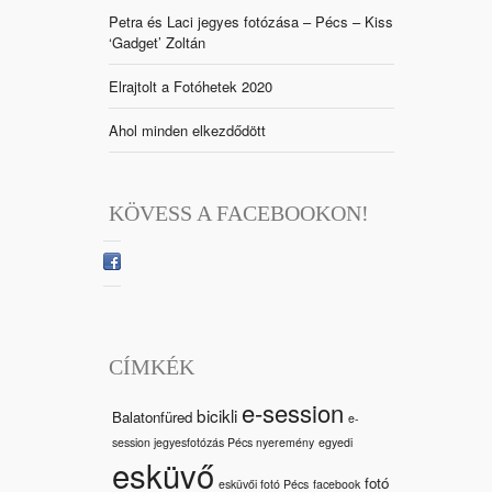
Petra és Laci jegyes fotózása – Pécs – Kiss
‘Gadget’ Zoltán
Elrajtolt a Fotóhetek 2020
Ahol minden elkezdődött
KÖVESS A FACEBOOKON!
CÍMKÉK
e-session
bicikli
Balatonfüred
e-
session jegyesfotózás Pécs nyeremény
egyedi
esküvő
fotó
esküvői fotó Pécs
facebook