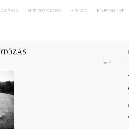
GALÉRIA
MIT FOTÓZOK?
A BLOG
KAPCSOLAT
FOTÓZÁS
0