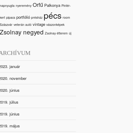
Orfű
Palkonya
napnyugta
nyeremény
Pintér-
pécs
portfólió
kert
pipacs
présház
room
vintage
Szászvár
veterán autó
vászonképek
Zsolnay negyed
Zsolnay étterem
új
ARCHÍVUM
2023. január
2020. november
2020. június
2019. július
2019. június
2019. május