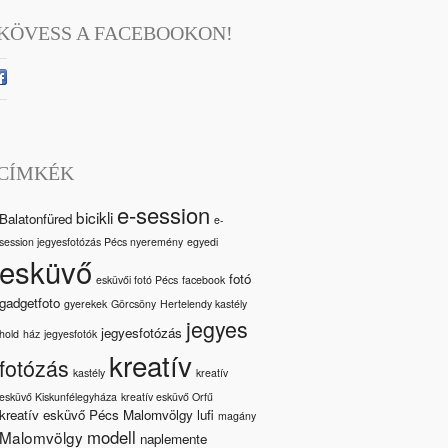
KÖVESS A FACEBOOKON!
CÍMKÉK
e-session
bicikli
Balatonfüred
e-
session jegyesfotózás Pécs nyeremény
egyedi
esküvő
fotó
esküvői fotó Pécs
facebook
gadgetfoto
gyerekek
Görcsöny
Hertelendy kastély
jegyes
jegyesfotózás
hold
ház
jegyesfotók
kreatív
fotózás
kastély
kreatív
esküvő Kiskunfélegyháza
kreatív esküvő Orfű
kreatív esküvő Pécs Malomvölgy
lufi
magány
modell
Malomvölgy
naplemente