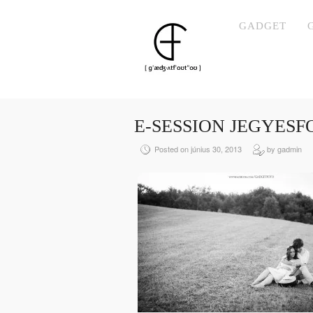
GADGET
E-SESSION JEGYES
Posted on június 30, 2013
by gadmin