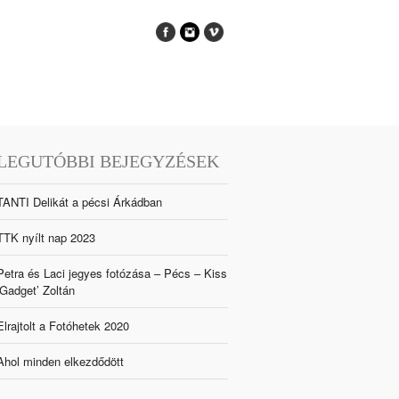
LEGUTÓBBI BEJEGYZÉSEK
TANTI Delikát a pécsi Árkádban
TTK nyílt nap 2023
Petra és Laci jegyes fotózása – Pécs – Kiss
‘Gadget’ Zoltán
Elrajtolt a Fotóhetek 2020
Ahol minden elkezdődött