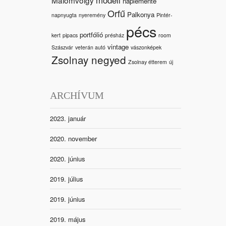
naplemente
Orfű
Palkonya
napnyugta
nyeremény
Pintér-
pécs
portfólió
kert
pipacs
présház
room
vintage
Szászvár
veterán autó
vászonképek
Zsolnay negyed
Zsolnay étterem
új
ARCHÍVUM
2023. január
2020. november
2020. június
2019. július
2019. június
2019. május