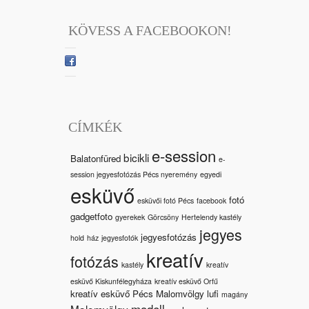
KÖVESS A FACEBOOKON!
CÍMKÉK
e-session
bicikli
Balatonfüred
e-
session jegyesfotózás Pécs nyeremény
egyedi
esküvő
fotó
esküvői fotó Pécs
facebook
gadgetfoto
gyerekek
Görcsöny
Hertelendy kastély
jegyes
jegyesfotózás
hold
ház
jegyesfotók
kreatív
fotózás
kastély
kreatív
esküvő Kiskunfélegyháza
kreatív esküvő Orfű
kreatív esküvő Pécs Malomvölgy
lufi
magány
modell
Malomvölgy