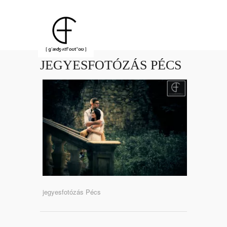
JEGYESFOTÓZÁS PÉCS
jegyesfotózás Pécs